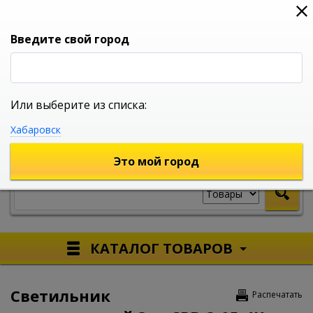
0
0
0
Вход
Введите свой город
Или выберите из списка:
УНИВЕРСАЛЬНЫЙ ИНТЕРНЕТ МАГАЗИН
Хабаровск
УКАЖИТЕ ГОРОД
Это мой город
КАТАЛОГ ТОВАРОВ
Светильник
Распечатать