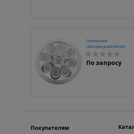
Светильник
светодиодный Mireks
С-310-80-S (5W/4000-
5000K/500lm/датчик
По запросу
движения)
Ката
Покупателям