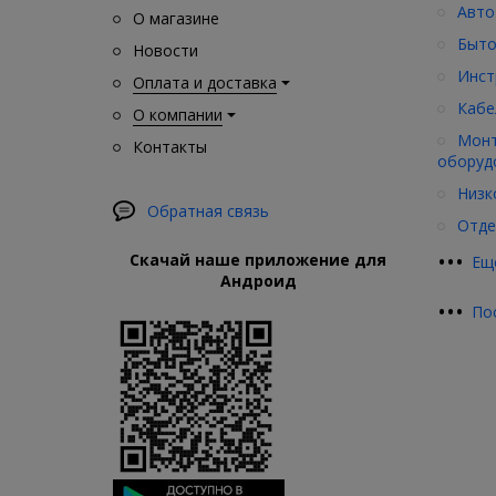
Авто
О магазине
Быто
Новости
Инст
Оплата и доставка
Кабе
О компании
Монт
Контакты
оборуд
Низк
Обратная связь
Отде
•
•
•
Скачай наше приложение для
Ещ
Андроид
•
•
•
По