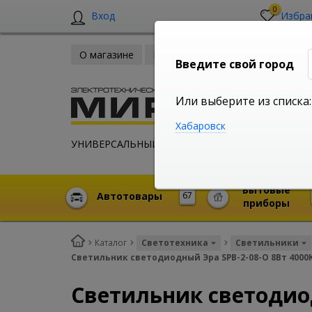
0
Вход
Избра
О магазине
Новости
Оплата и доставка
Введите свой город
Или выберите из списка:
Хабаровск
УНИВЕРСАЛЬНЫЙ ИНТЕРНЕТ МАГАЗИН
Бытовые
Автотовары
67
приборы
Каталог
Светотехника
Светильники
Светильник светодиодный Эра SPB-2-08-O 8Вт 4000K
Светильник светодиод