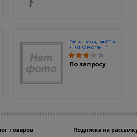
Светильник садовый Эра
SL-RSN32-FOX "Лиса"
солн.бат, полистоун,
цветной, 32 см
По запросу
лог товаров
Подписка на рассылк