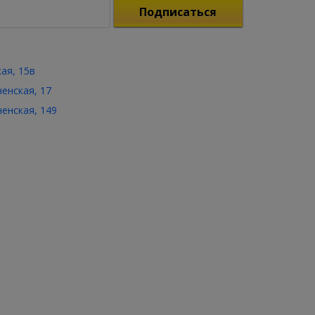
Подписаться
кая, 15в
ченская, 17
ченская, 149