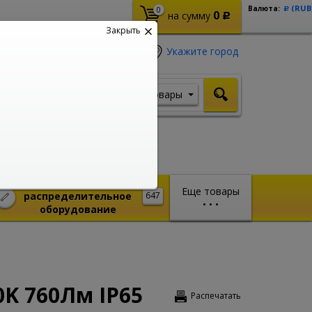
(RUB
Валюта:
0
Р
0
на сумму
Р
Закрыть
Укажите город
Товары
Я ищу, например,
Шуруповерт
Монтажное и
Еще товары
распределительное
647
•
•
•
оборудование
0K 760Лм IP65
Распечатать