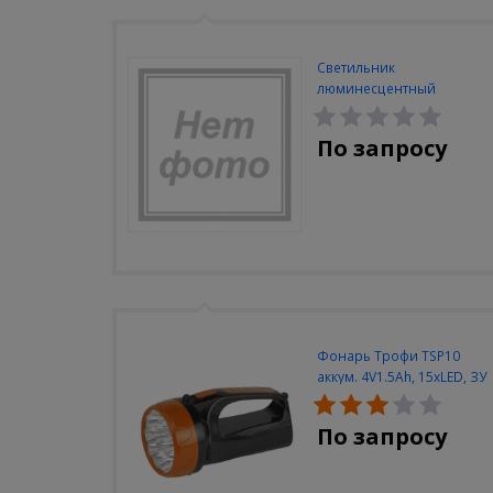
Светильник
люминесцентный
Navigator NEL-A2-E130-T4-
840/WH
По запросу
Фонарь Трофи TSP10
аккум. 4V1.5Ah, 15xLED, ЗУ
вилка 220V
По запросу