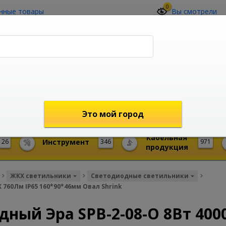
0
нные товары
Вы смотрели
О компании
Контакты
(4212) 73-60-42
Звоните с 09-00 до 19-00 (Хабаровск)
с 02-00 до 12-00 (МСК)
shop@mireks.ru
Это мой город
Кабельная
26
Инструмент
346
971
продукция
ЖКХ светильники
Светодиодные светильники
 760Лм IP65 160*90*46мм Овал Shrink
ный Эра SPB-2-08-O 8Вт 400