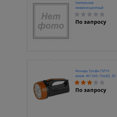
Светильник
люминесцентный
Navigator NEL-A2-E130-T4-
840/WH
По запросу
Фонарь Трофи TSP10
аккум. 4V1.5Ah, 15xLED, ЗУ
вилка 220V
По запросу