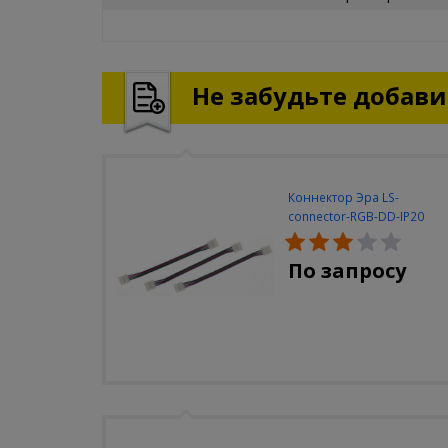
Не забудьте добавит
Коннектор Эра LS-
connector-RGB-DD-IP20
(3шт/уп)
По запросу