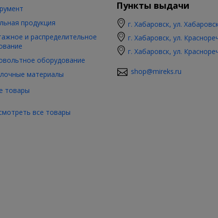
Пункты выдачи
румент
льная продукция
г. Хабаровск, ул. Хабаровс
ажное и распределительное
г. Хабаровск, ул. Красноре
ование
г. Хабаровск, ул. Красноре
овольтное оборудование
shop@mireks.ru
лочные материалы
е товары
смотреть все товары