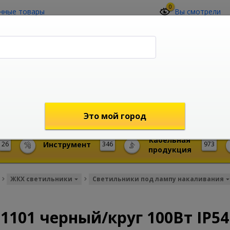
0
нные товары
Вы смотрели
О компании
Контакты
(4212) 73-60-42
Звоните с 09-00 до 19-00 (Хабаровск)
с 02-00 до 12-00 (МСК)
shop@mireks.ru
Это мой город
Кабельная
26
Инструмент
346
973
продукция
ЖКХ светильники
Светильники под лампу накаливания
101 черный/круг 100Вт IP54