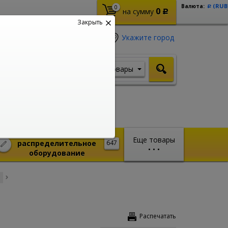
(RUB
Валюта:
0
Р
0
на сумму
Р
Закрыть
Укажите город
Товары
Я ищу, например,
Шуруповерт
Монтажное и
Еще товары
распределительное
647
•
•
•
оборудование
Распечатать