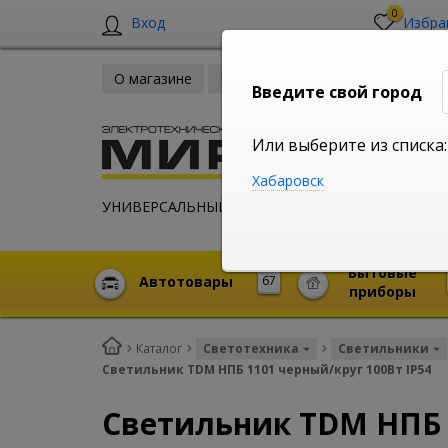
0
Вход
Избра
О магазине
Новости
Оплата и доставка
Введите свой город
Или выберите из списка:
Хабаровск
УНИВЕРСАЛЬНЫЙ ИНТЕРНЕТ МАГАЗИН
Бытовые
Автотовары
67
приборы
Каталог
Светотехника
Светильники
Светильник TDM НПБ 1101 черный/круг 100Вт IP54
Светильник TDM НПБ 1