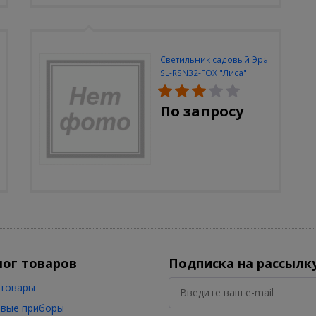
Светильник садовый Эра
SL-RSN32-FOX "Лиса"
солн.бат, полистоун,
цветной, 32 см
По запросу
лог товаров
Подписка на рассылк
товары
вые приборы