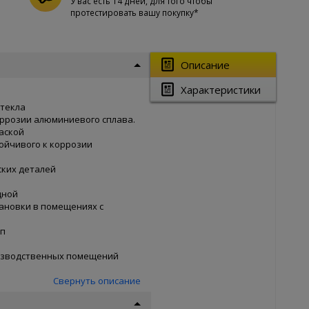
У вас есть 14 дней, для того чтобы
протестировать вашу покупку*
Описание
Характеристики
стекла
оррозии алюминиевого сплава.
аской
ойчивого к коррозии
ских деталей
дной
тановки в помещениях с
мп
изводственных помещений
Свернуть описание