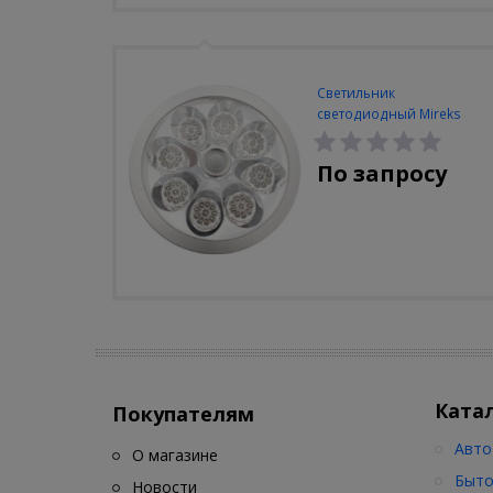
Светильник
светодиодный Mireks
С-310-80-S (5W/4000-
5000K/500lm/датчик
По запросу
движения)
Ката
Покупателям
Авто
О магазине
Быто
Новости