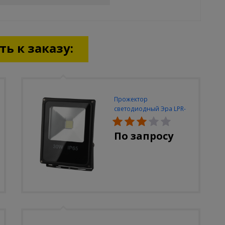
ь к заказу:
Прожектор
светодиодный Эра LPR-
30W-6500K-M
По запросу