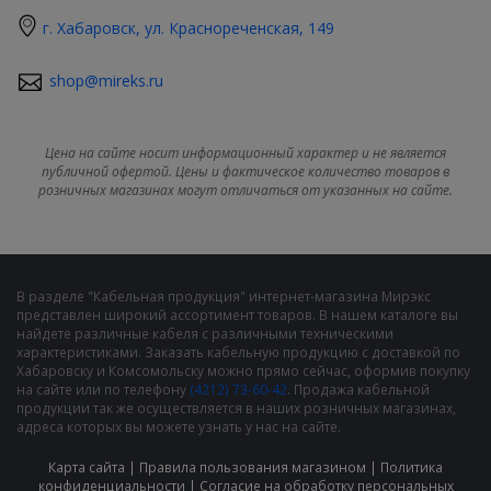
г. Хабаровск, ул. Краснореченская, 149
shop@mireks.ru
Цена на сайте носит информационный характер и не является
публичной офертой. Цены и фактическое количество товаров в
розничных магазинах могут отличаться от указанных на сайте.
В разделе "Кабельная продукция" интернет-магазина Мирэкс
представлен широкий ассортимент товаров. В нашем каталоге вы
найдете различные кабеля с различными техническими
характеристиками. Заказать кабельную продукцию с доставкой по
Хабаровску и Комсомольску можно прямо сейчас, оформив покупку
на сайте или по телефону
(4212) 73-60-42
. Продажа кабельной
продукции так же осуществляется в наших розничных магазинах,
адреса которых вы можете узнать у нас на сайте.
Карта сайта
|
Правила пользования магазином
|
Политика
конфиденциальности
|
Cогласие на обработку персональных