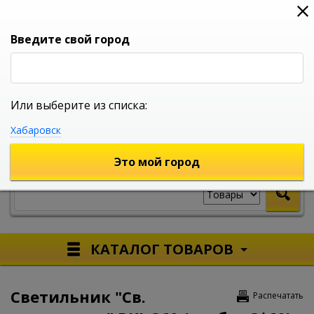
0
0
0
Вход
Введите свой город
Или выберите из списка:
УНИВЕРСАЛЬНЫЙ ИНТЕРНЕТ МАГАЗИН
Хабаровск
УКАЖИТЕ ГОРОД
Это мой город
КАТАЛОГ ТОВАРОВ
Светильник "Св.
Распечатать