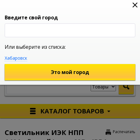
0
0
0
Вход
Введите свой город
Или выберите из списка:
УНИВЕРСАЛЬНЫЙ ИНТЕРНЕТ МАГАЗИН
Хабаровск
УКАЖИТЕ ГОРОД
Это мой город
КАТАЛОГ ТОВАРОВ
Светильник ИЭК НПП
Распечатать