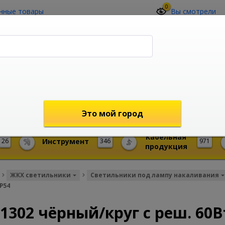
0
нные товары
Вы смотрели
О компании
Контакты
(4212) 73-60-42
Звоните с 09-00 до 19-00 (Хабаровск)
с 02-00 до 12-00 (МСК)
shop@mireks.ru
Это мой город
Кабельная
26
Инструмент
346
971
продукция
ЖКХ светильники
Светильники под лампу накаливания
P54
302 чёрный/круг с реш. 60Вт