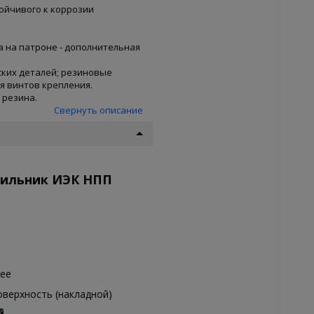
ойчивого к коррозии
а на патроне - дополнительная
ких деталей; резиновые
 винтов крепления.
 резина.
Свернуть описание
тильник ИЭК НПП
ее
оверхность (накладной)