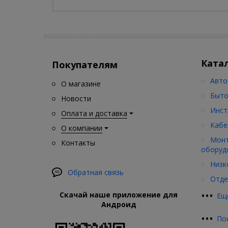
Ката
Покупателям
Авто
О магазине
Быто
Новости
Инст
Оплата и доставка
Кабе
О компании
Монт
Контакты
оборуд
Низк
Обратная связь
Отде
•
•
•
Скачай наше приложение для
Ещ
Андроид
•
•
•
По