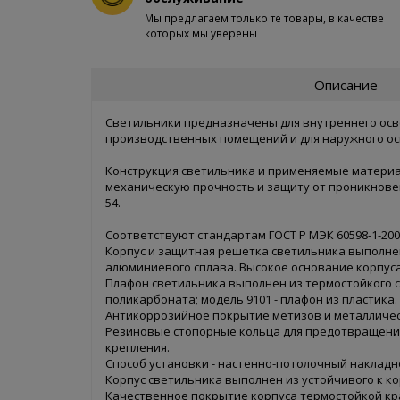
Мы предлагаем только те товары, в качестве
которых мы уверены
Описание
Светильники предназначены для внутреннего ос
производственных помещений и для наружного о
Конструкция светильника и применяемые матери
механическую прочность и защиту от проникновени
54.
Соответствуют стандартам ГОСТ Р МЭК 60598-1-200
Корпус и защитная решетка светильника выполне
алюминиевого сплава. Высокое основание корпуса 
Плафон светильника выполнен из термостойкого ст
поликарбоната; модель 9101 - плафон из пластика.
Антикоррозийное покрытие метизов и металличес
Резиновые стопорные кольца для предотвращени
крепления.
Способ установки - настенно-потолочный накладн
Корпус светильника выполнен из устойчивого к к
Качественное покрытие корпуса термостойкой кр