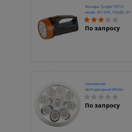
Фонарь Трофи TSP10
аккум. 4V1.5Ah, 15xLED, ЗУ
вилка 220V
По запросу
Светильник
светодиодный Mireks
С-310-80-S (5W/4000-
5000K/500lm/датчик
По запросу
движения)