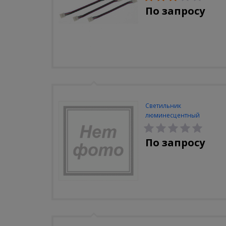
По запросу
Светильник
люминесцентный
Navigator NEL-A2-E130-T4-
840/WH
По запросу