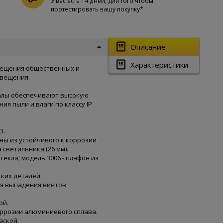
У вас есть 14 дней, для того чтобы
протестировать вашу покупку*
Описание
Характеристики
вещения общественных и
свещения.
алы обеспечивают высокую
я пыли и влаги по классу IP
3.
ны из устойчивого к коррозии
светильника (26 мм).
екла; модель 3006 - плафон из
ких деталей.
я выпадения винтов
ой.
оррозии алюминиевого сплава.
аской.