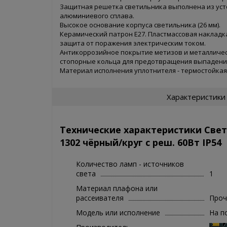
Защитная решетка светильника выполнена из уст
алюминиевого сплава.
Высокое основание корпуса светильника (26 мм).
Керамический патрон Е27. Пластмассовая накладк
защита от поражения электрическим током.
Антикоррозийное покрытие метизов и металличес
стопорные кольца для предотвращения выпадения
Материал исполнения уплотнителя - термостойкая
Характеристики
Технические характеристики Све
1302 чёрный/круг с реш. 60Вт IP54
Количество ламп - источников
света
1
Материал плафона или
рассеивателя
Проч
Модель или исполнение
На п