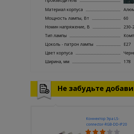
Производитель
Материал корпуса
Алю
Мощность лампы, Вт
60
Номин напряжение, В
230-
Тип лампы
Комп
Цоколь - патрон лампы
E27
Цвет корпуса
Черн
Ширина, мм
178
Не забудьте добавит
Коннектор Эра LS-
connector-RGB-DD-IP20
(3шт/уп)