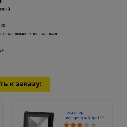
миний
230
актная люминесцентная ламп
ый
ь к заказу:
Прожектор
светодиодный Эра LPR-
30W-6500K-M