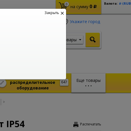
(RUB
Валюта:
0
Р
0
на сумму
Р
Закрыть
Укажите город
Товары
Я ищу, например,
Кабель ВВГ
Монтажное и
Еще товары
распределительное
647
•
•
•
оборудование
 IP54
Распечатать