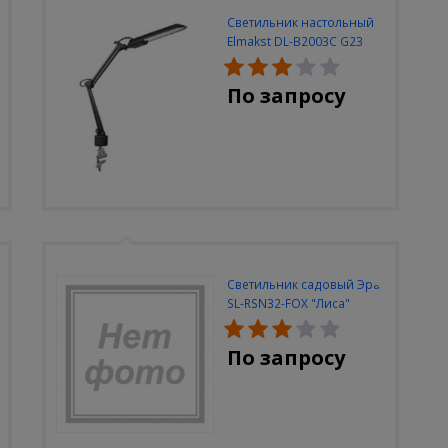
Светильник настольный
Elmakst DL-B2003C G23
черный струбцина
По запросу
Светильник садовый Эра
SL-RSN32-FOX "Лиса"
солн.бат, полистоун,
цветной, 32 см
По запросу