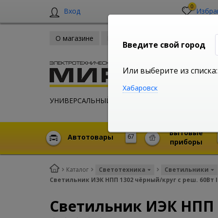
0
Вход
Избра
О магазине
Новости
Оплата и доставка
Введите свой город
Или выберите из списка:
Хабаровск
УНИВЕРСАЛЬНЫЙ ИНТЕРНЕТ МАГАЗИН
Бытовые
Автотовары
67
приборы
Каталог
Светотехника
Светильники
Светильник ИЭК НПП 1302 чёрный/круг с реш. 60Вт I
Светильник ИЭК НПП 1