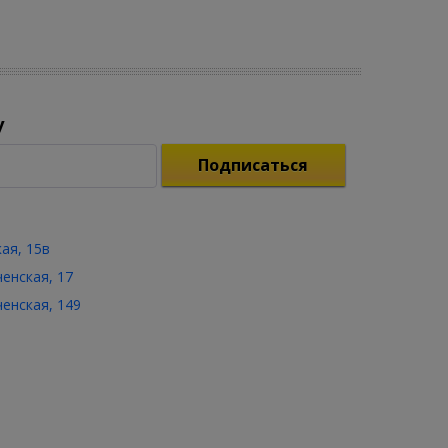
у
Подписаться
кая, 15в
ченская, 17
ченская, 149