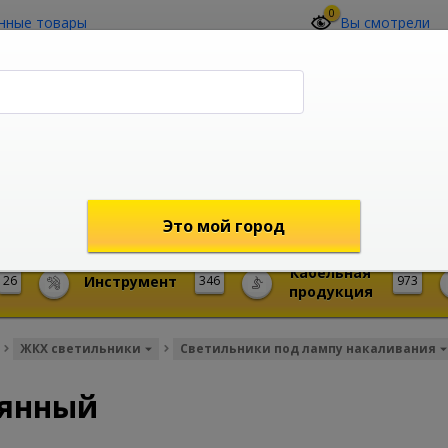
0
нные товары
Вы смотрели
О компании
Контакты
(4212) 73-60-42
Звоните с 09-00 до 19-00 (Хабаровск)
с 02-00 до 12-00 (МСК)
shop@mireks.ru
Это мой город
Кабельная
26
Инструмент
346
973
продукция
ЖКХ светильники
Светильники под лампу накаливания
лянный