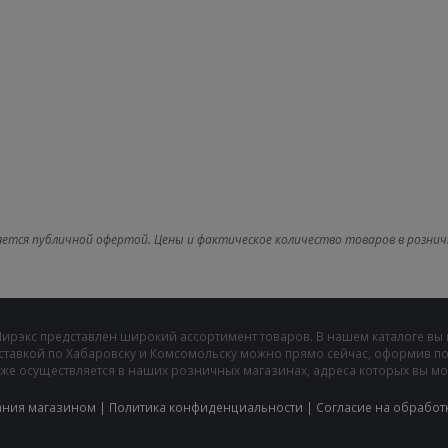
яется публичной офертой. Цены и фактическое количество товаров в рознич
Мирэкс представлен широкий ассортимент товаров. В нашем каталоге вы
ставкой по Хабаровску и Комсомольску можно прямо сейчас, оформив пок
же осуществляется в наших розничных магазинах, адреса которых вы може
ания магазином
|
Политика конфиденциальности
|
Cогласие на обработ