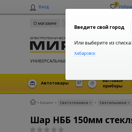
0
Вход
Избра
О магазине
Новости
Оплата и доставка
Введите свой город
Или выберите из списка:
Хабаровск
УНИВЕРСАЛЬНЫЙ ИНТЕРНЕТ МАГАЗИН
Бытовые
Автотовары
67
приборы
Каталог
Светотехника
Светильники
Шар НББ 150мм стек