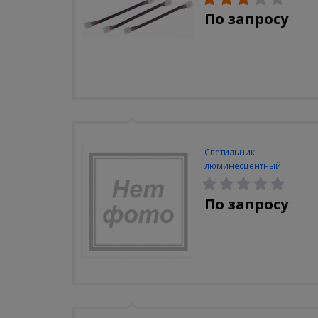
По запросу
Светильник
люминесцентный
Navigator NEL-A2-E130-T4-
840/WH
По запросу