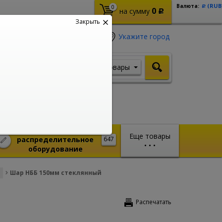
(RUB
Валюта:
0
Р
0
на сумму
Р
Закрыть
Укажите город
Товары
Я ищу, например,
Кабель ВВГ
Монтажное и
Еще товары
распределительное
647
•
•
•
оборудование
Шар НББ 150мм стеклянный
Распечатать