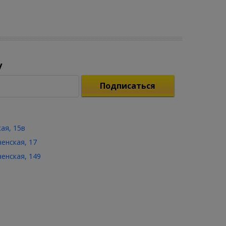
у
Подписаться
кая, 15в
ченская, 17
ченская, 149