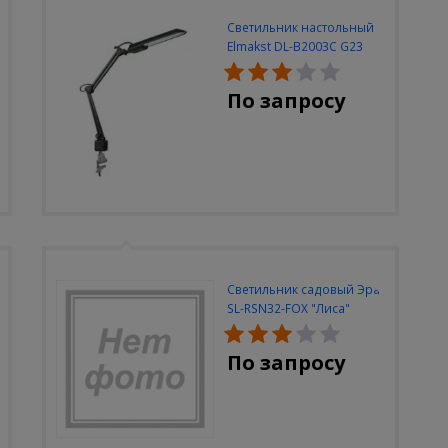
Светильник настольный
Elmakst DL-B2003C G23
черный струбцина
По запросу
Светильник садовый Эра
SL-RSN32-FOX "Лиса"
солн.бат, полистоун,
цветной, 32 см
По запросу