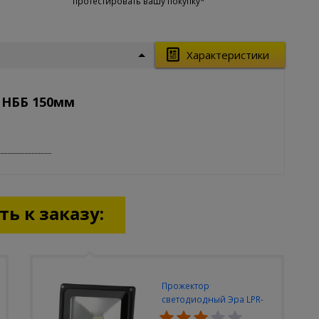
протестировать вашу покупку*
Характеристики
 НББ 150мм
ь к заказу:
Прожектор
светодиодный Эра LPR-
30W-6500K-M