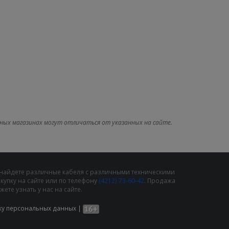
ных магазинах могут отличаться от указанных на сайте.
 найдете различные кабеля с различными техническими
упку на сайте или по телефону
(4212) 73-60-42
. Продажа
те узнать у нас на сайте.
ку персональных данных
|