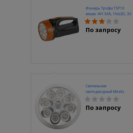
Фонарь Трофи TSP10
аккум. 4V1.5Ah, 15xLED, ЗУ
вилка 220V
По запросу
Светильник
светодиодный Mireks
С-310-80-S (5W/4000-
5000K/500lm/датчик
По запросу
движения)