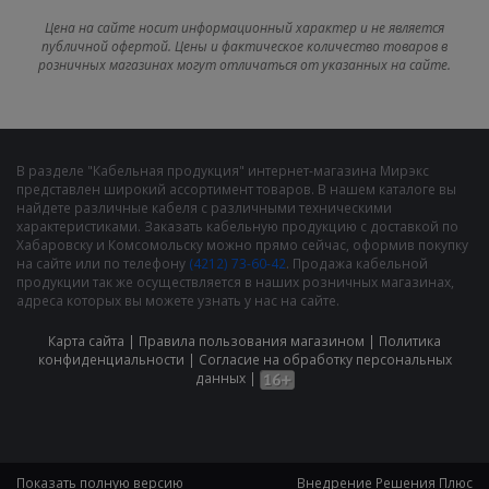
Цена на сайте носит информационный характер и не является
публичной офертой. Цены и фактическое количество товаров в
розничных магазинах могут отличаться от указанных на сайте.
В разделе "Кабельная продукция" интернет-магазина Мирэкс
представлен широкий ассортимент товаров. В нашем каталоге вы
найдете различные кабеля с различными техническими
характеристиками. Заказать кабельную продукцию с доставкой по
Хабаровску и Комсомольску можно прямо сейчас, оформив покупку
на сайте или по телефону
(4212) 73-60-42
. Продажа кабельной
продукции так же осуществляется в наших розничных магазинах,
адреса которых вы можете узнать у нас на сайте.
Карта сайта
|
Правила пользования магазином
|
Политика
конфиденциальности
|
Cогласие на обработку персональных
данных
|
Показать полную версию
Внедрение
Решения Плюс