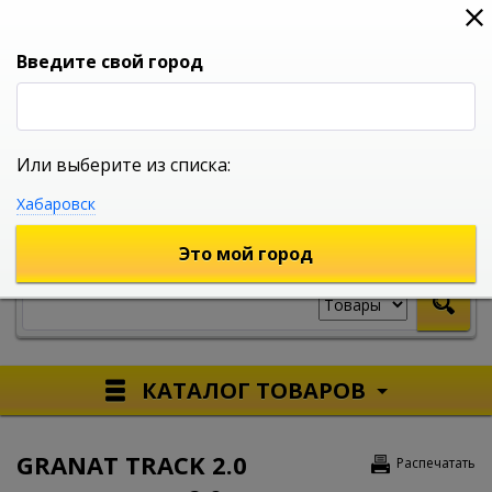
0
0
0
Вход
Введите свой город
Или выберите из списка:
УНИВЕРСАЛЬНЫЙ ИНТЕРНЕТ МАГАЗИН
Хабаровск
УКАЖИТЕ ГОРОД
Это мой город
КАТАЛОГ ТОВАРОВ
GRANAT TRACK 2.0
Распечатать