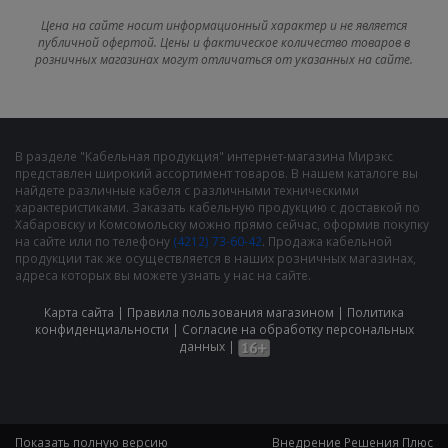
Цена на сайте носит информационный характер и не является
публичной офертой. Цены и фактическое количество товаров в
розничных магазинах могут отличаться от указанных на сайте.
В разделе "Кабельная продукция" интернет-магазина Мирэкс
представлен широкий ассортимент товаров. В нашем каталоге вы
найдете различные кабеля с различными техническими
характеристиками. Заказать кабельную продукцию с доставкой по
Хабаровску и Комсомольску можно прямо сейчас, оформив покупку
на сайте или по телефону
(4212) 73-60-42
. Продажа кабельной
продукции так же осуществляется в наших розничных магазинах,
адреса которых вы можете узнать у нас на сайте.
Карта сайта
|
Правила пользования магазином
|
Политика
конфиденциальности
|
Cогласие на обработку персональных
данных
|
Показать полную версию
Внедрение
Решения Плюс