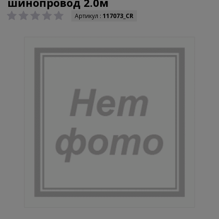
шинопровод 2.0м
Артикул :
117073_CR