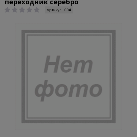
переходник серебро
Артикул :
004