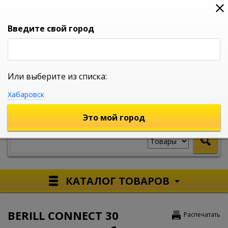
0
0
0
Вход
Введите свой город
Или выберите из списка:
УНИВЕРСАЛЬНЫЙ ИНТЕРНЕТ МАГАЗИН
Хабаровск
УКАЖИТЕ ГОРОД
Это мой город
КАТАЛОГ ТОВАРОВ
BERILL CONNECT 30
Распечатать