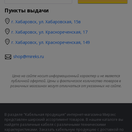
Пункты выдачи
г. Хабаровск, ул. Хабаровская, 15в
г. Хабаровск, ул. Краснореченская, 17
г. Хабаровск, ул. Краснореченская, 149
shop@mireks.ru
Цена на сайте носит информационный характер и не является
публичной офертой. Цены и фактическое количество товаров в
розничных магазинах могут отличаться от указанных на сайте.
В разделе "Кабельная продукция" интернет-магазина Мирэкс
представлен широкий ассортимент товаров. В нашем каталоге вы
найдете различные кабеля с различными техническими
характеристиками. Заказать кабельную продукцию с доставкой по