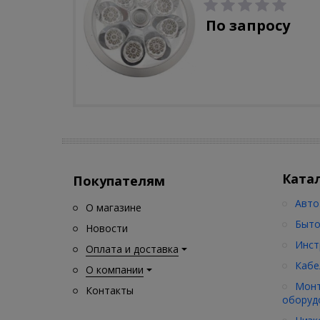
С-310-80-S (5W/4000-
5000K/500lm/датчик
По запросу
движения)
Ката
Покупателям
Авто
О магазине
Быто
Новости
Инст
Оплата и доставка
Кабе
О компании
Монт
Контакты
оборуд