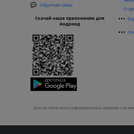
Низк
Обратная связь
Отде
•
•
•
Скачай наше приложение для
Ещ
Андроид
•
•
•
По
Цена на сайте носит информационный характер и не явл