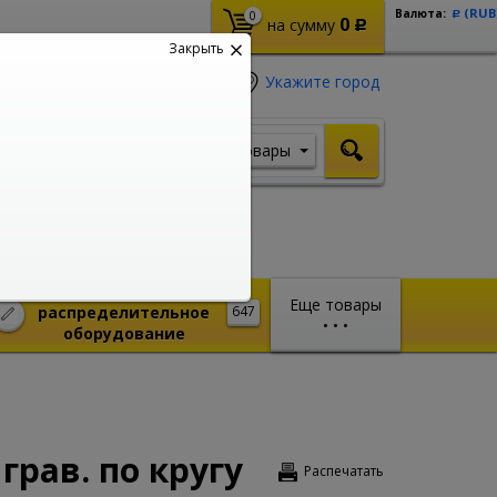
(RUB
Валюта:
0
Р
0
на сумму
Р
Закрыть
Укажите город
Товары
Я ищу, например,
Кабель ВВГ
Монтажное и
Еще товары
распределительное
647
•
•
•
оборудование
грав. по кругу
Распечатать