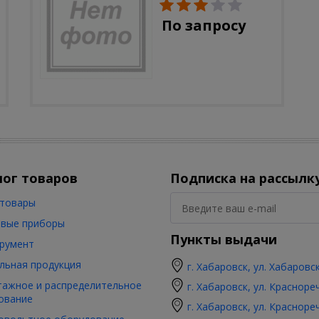
солн.бат, полистоун,
цветной, 32 см
По запросу
лог товаров
Подписка на рассылк
товары
вые приборы
Пункты выдачи
румент
льная продукция
г. Хабаровск, ул. Хабаровс
ажное и распределительное
г. Хабаровск, ул. Красноре
ование
г. Хабаровск, ул. Красноре