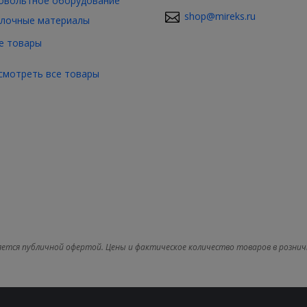
овольтное оборудование
shop@mireks.ru
лочные материалы
е товары
смотреть все товары
яется публичной офертой. Цены и фактическое количество товаров в рознич