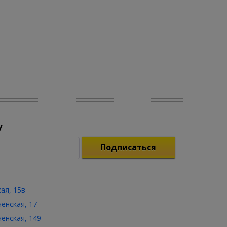
у
Подписаться
кая, 15в
ченская, 17
ченская, 149