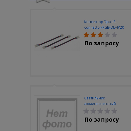
Коннектор Эра LS-
connector-RGB-DD-IP20
(3шт/уп)
По запросу
Светильник
люминесцентный
Navigator NEL-A2-E130-T4-
840/WH
По запросу