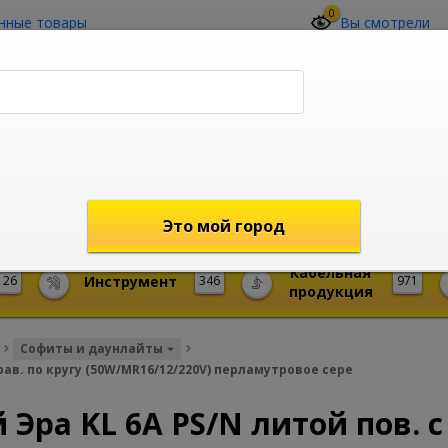
0
нные товары
Вы смотрели
О компании
Контакты
(4212) 73-60-42
Звоните с 09-00 до 19-00 (Хабаровск)
с 02-00 до 12-00 (МСК)
shop@mireks.ru
Это мой город
Кабельная
26
Инструмент
346
971
продукция
Софиты и даунлайты
рав. по кругу (50W/MR16/12/220V) перламутровое сере
ра KL 6A PS/N литой пов. с 