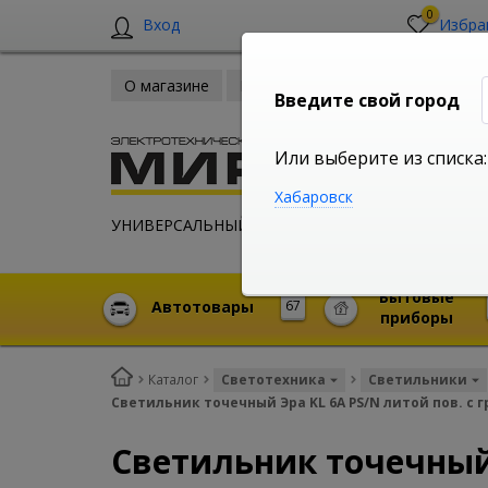
0
Вход
Избра
О магазине
Новости
Оплата и доставка
Введите свой город
Или выберите из списка:
Хабаровск
УНИВЕРСАЛЬНЫЙ ИНТЕРНЕТ МАГАЗИН
Бытовые
Автотовары
67
приборы
Каталог
Светотехника
Светильники
Светильник точечный Эра KL 6A PS/N литой пов. с г
Светильник точечный Э