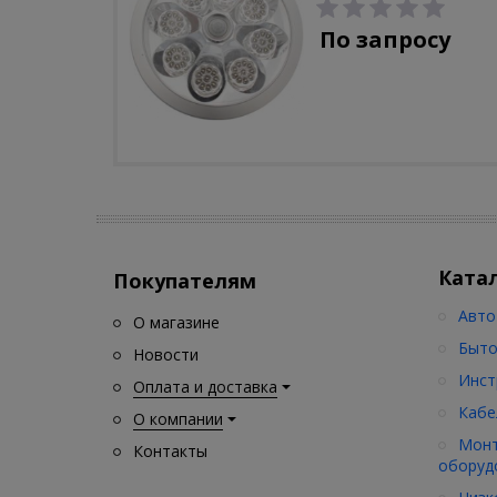
С-310-80-S (5W/4000-
5000K/500lm/датчик
По запросу
движения)
Ката
Покупателям
Авто
О магазине
Быто
Новости
Инст
Оплата и доставка
Кабе
О компании
Монт
Контакты
оборуд