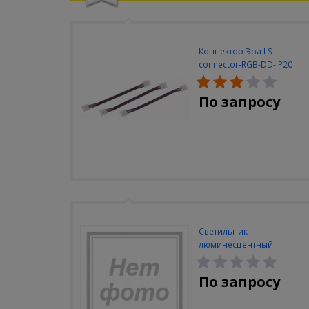
Коннектор Эра LS-
connector-RGB-DD-IP20
(3шт/уп)
По запросу
Светильник
люминесцентный
Navigator NEL-A2-E130-T4-
840/WH
По запросу