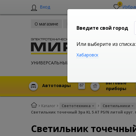
0
Вход
Избра
О магазине
Новости
Оплата и доставка
Введите свой город
Или выберите из списка:
Хабаровск
УНИВЕРСАЛЬНЫЙ ИНТЕРНЕТ МАГАЗИН
Бытовые
Автотовары
67
приборы
Каталог
Светотехника
Светильники
Светильник точечный Эра KL 5 AT PS/N литой круг. 
Светильник точечный Э