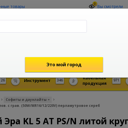
0
нные товары
Вы смотрели
О компании
Контакты
(4212) 73-60-42
Звоните с 09-00 до 19-00 (Хабаровск)
с 02-00 до 12-00 (МСК)
shop@mireks.ru
Это мой город
Кабельная
26
Инструмент
346
971
продукция
Софиты и даунлайты
пов. с грав. (50W/MR16/12/220V) перламутровое сереб
ра KL 5 AT PS/N литой круг. 