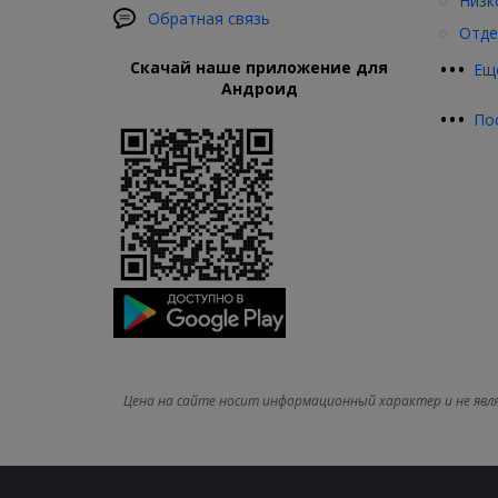
Низк
Обратная связь
Отде
•
•
•
Скачай наше приложение для
Ещ
Андроид
•
•
•
По
Цена на сайте носит информационный характер и не явл