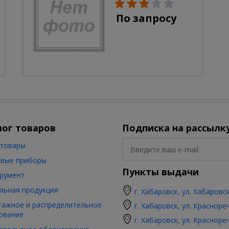
солн.бат, полистоун,
цветной, 32 см
По запросу
лог товаров
Подписка на рассылк
товары
вые приборы
Пункты выдачи
румент
льная продукция
г. Хабаровск, ул. Хабаровс
ажное и распределительное
г. Хабаровск, ул. Красноре
ование
г. Хабаровск, ул. Красноре