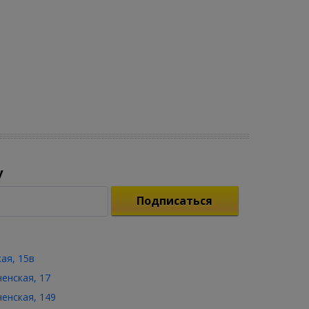
у
Подписаться
кая, 15в
ченская, 17
ченская, 149