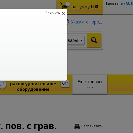
(RUB
Валюта:
0
Р
0
на сумму
Р
Закрыть
Укажите город
Товары
Я ищу, например,
Стабилизатор
Монтажное и
Еще товары
распределительное
647
•
•
•
оборудование
пов. с грав.
Распечатать