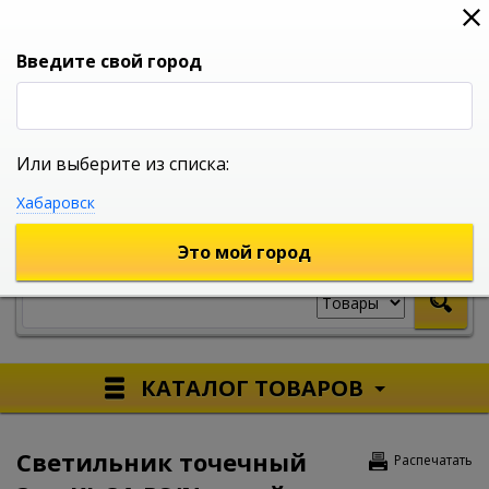
0
0
0
Вход
Введите свой город
Или выберите из списка:
УНИВЕРСАЛЬНЫЙ ИНТЕРНЕТ МАГАЗИН
Хабаровск
УКАЖИТЕ ГОРОД
Это мой город
КАТАЛОГ ТОВАРОВ
Светильник точечный
Распечатать