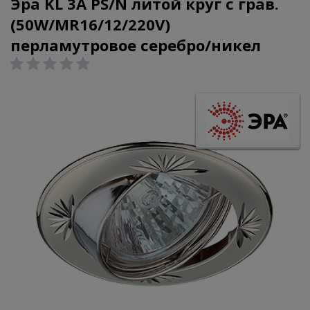
Эра KL 3A PS/N литой круг с грав.
(50W/MR16/12/220V)
перламутровое серебро/никел