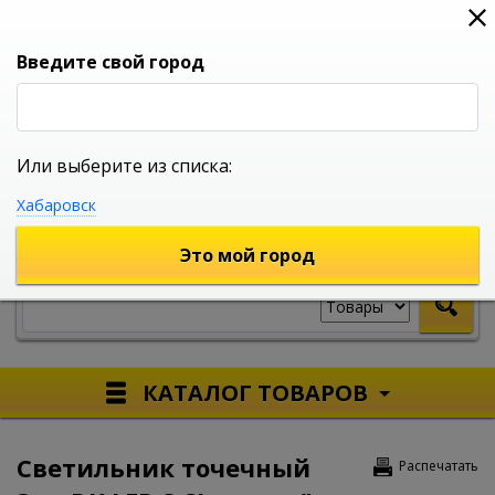
0
0
0
Вход
Введите свой город
Или выберите из списка:
УНИВЕРСАЛЬНЫЙ ИНТЕРНЕТ МАГАЗИН
Хабаровск
УКАЖИТЕ ГОРОД
Это мой город
КАТАЛОГ ТОВАРОВ
Светильник точечный
Распечатать