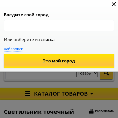
0
0
0
Вход
Введите свой город
Или выберите из списка:
УНИВЕРСАЛЬНЫЙ ИНТЕРНЕТ МАГАЗИН
Хабаровск
УКАЖИТЕ ГОРОД
Это мой город
КАТАЛОГ ТОВАРОВ
Светильник точечный
Распечатать