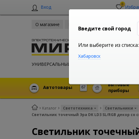
0
Вход
Избра
О магазине
Новости
Оплата и доставка
Введите свой город
Или выберите из списка:
Хабаровск
УНИВЕРСАЛЬНЫЙ ИНТЕРНЕТ МАГАЗИН
Бытовые
Автотовары
67
приборы
Каталог
Светотехника
Светильники
Светильник точечный Эра DK LD3 SL/RGB декор со 
Светильник точечный 