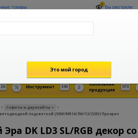
0
нные товары
Вы смотрели
О компании
Контакты
(4212) 73-60-42
Звоните с 09-00 до 19-00 (Хабаровск)
с 02-00 до 12-00 (МСК)
shop@mireks.ru
Это мой город
Кабельная
26
Инструмент
346
970
продукция
Софиты и даунлайты
светодиодной подсветкой (50W/MR16/3W/12/220V) Прозрач
Эра DK LD3 SL/RGB декор со