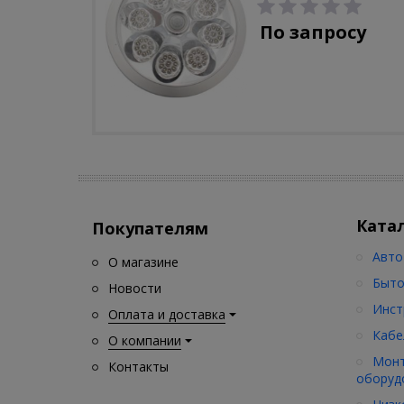
С-310-80-S (5W/4000-
5000K/500lm/датчик
По запросу
движения)
Ката
Покупателям
Авто
О магазине
Быто
Новости
Инст
Оплата и доставка
Кабе
О компании
Монт
Контакты
оборуд