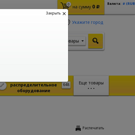
(RUB
Валюта:
0
Р
0
на сумму
Р
Закрыть
Укажите город
Товары
Я ищу, например,
Шуруповерт
Монтажное и
Еще товары
распределительное
648
•
•
•
оборудование
Распечатать