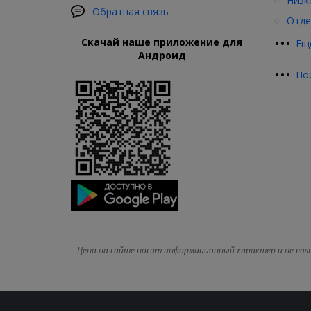
Низк
Обратная связь
Отде
•
•
•
Скачай наше приложение для
Ещ
Андроид
•
•
•
По
Цена на сайте носит информационный характер и не явл