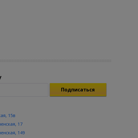
у
Подписаться
кая, 15в
ченская, 17
ченская, 149