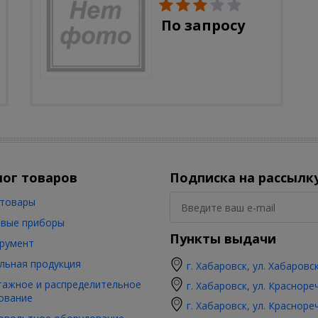
солн.бат, полистоун,
цветной, 32 см
По запросу
лог товаров
Подписка на рассылк
товары
вые приборы
Пункты выдачи
румент
льная продукция
г. Хабаровск, ул. Хабаровс
ажное и распределительное
г. Хабаровск, ул. Красноре
ование
г. Хабаровск, ул. Красноре