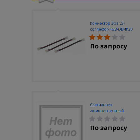
Коннектор Эра LS-
connector-RGB-DD-IP20
(3шт/уп)
По запросу
Светильник
люминесцентный
Navigator NEL-A2-E130-T4-
840/WH
По запросу