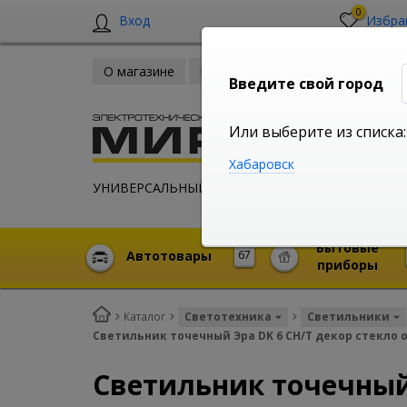
0
Вход
Избра
О магазине
Новости
Оплата и доставка
Введите свой город
Или выберите из списка:
Хабаровск
УНИВЕРСАЛЬНЫЙ ИНТЕРНЕТ МАГАЗИН
Бытовые
Автотовары
67
приборы
Каталог
Светотехника
Светильники
Светильник точечный Эра DK 6 CH/T декор стекло 
Светильник точечный