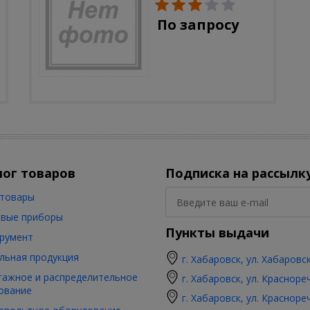
солн.бат, полистоун,
цветной, 32 см
По запросу
лог товаров
Подписка на рассылк
товары
вые приборы
Пункты выдачи
румент
льная продукция
г. Хабаровск, ул. Хабаровс
ажное и распределительное
г. Хабаровск, ул. Красноре
ование
г. Хабаровск, ул. Красноре