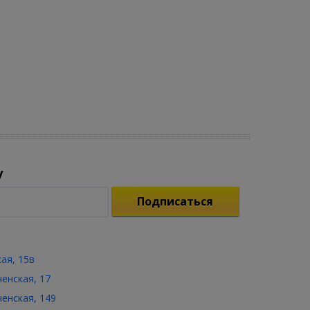
у
Подписаться
кая, 15в
ченская, 17
ченская, 149