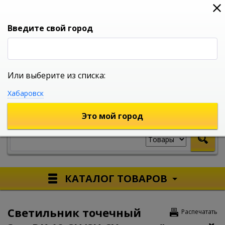
0
0
0
Вход
Введите свой город
Или выберите из списка:
УНИВЕРСАЛЬНЫЙ ИНТЕРНЕТ МАГАЗИН
Хабаровск
УКАЖИТЕ ГОРОД
Это мой город
КАТАЛОГ ТОВАРОВ
Светильник точечный
Распечатать