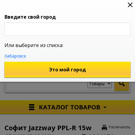
0
0
0
Вход
Введите свой город
Или выберите из списка:
УНИВЕРСАЛЬНЫЙ ИНТЕРНЕТ МАГАЗИН
Хабаровск
УКАЖИТЕ ГОРОД
Это мой город
КАТАЛОГ ТОВАРОВ
Софит Jazzway PPL-R 15w
Распечатать