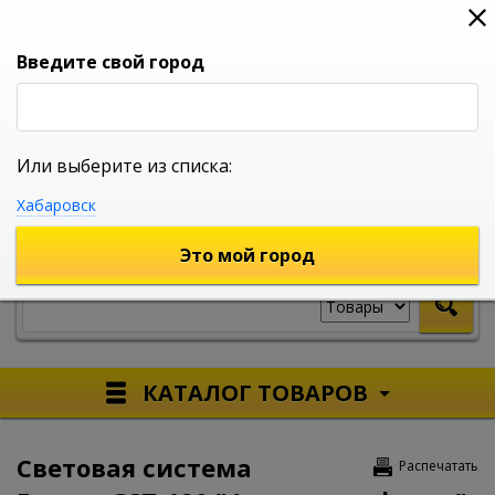
0
0
0
Вход
Введите свой город
Или выберите из списка:
УНИВЕРСАЛЬНЫЙ ИНТЕРНЕТ МАГАЗИН
Хабаровск
УКАЖИТЕ ГОРОД
Это мой город
КАТАЛОГ ТОВАРОВ
Световая система
Распечатать