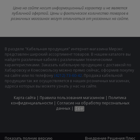
Цена на сайте носит информационный характер и не является
публичной офертой. Цены и фактическое количество товаров в
розничных магазинах могут отличаться от указанных на сайте.
В разделе "Кабельная продукция" интернет-магазина Мирэкс
представлен широкий ассортимент товаров. В нашем каталоге вы
найдете различные кабеля с различными техническими
характеристиками. Заказать кабельную продукцию с доставкой по
Хабаровску и Комсомольску можно прямо сейчас, оформив покупку
на сайте или по телефону
(4212) 73-60-42
. Продажа кабельной
продукции так же осуществляется в наших розничных магазинах,
адреса которых вы можете узнать у нас на сайте.
Карта сайта
|
Правила пользования магазином
|
Политика
конфиденциальности
|
Cогласие на обработку персональных
данных
|
Показать полную версию
Внедрение
Решения Плюс