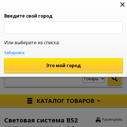
0
0
0
Вход
Введите свой город
Или выберите из списка:
УНИВЕРСАЛЬНЫЙ ИНТЕРНЕТ МАГАЗИН
Хабаровск
УКАЖИТЕ ГОРОД
Это мой город
КАТАЛОГ ТОВАРОВ
Световая система B52
Распечатать