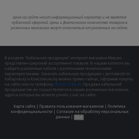
Цена на сайте носит информационный характер и не является
публичной офертой. Цены и фактическое количество товаров в
розничных магазинах могут отличаться от указанных на сайте.
В разделе "Кабельная продукция" интернет-магазина Мирэкс
представлен широкий ассортимент товаров. В нашем каталоге вы
найдете различные кабеля с различными техническими
характеристиками. Заказать кабельную продукцию с доставкой по
Хабаровску и Комсомольску можно прямо сейчас, оформив покупку
на сайте или по телефону
(4212) 73-60-42
. Продажа кабельной
продукции так же осуществляется в наших розничных магазинах,
адреса которых вы можете узнать у нас на сайте.
Карта сайта
|
Правила пользования магазином
|
Политика
конфиденциальности
|
Cогласие на обработку персональных
данных
|