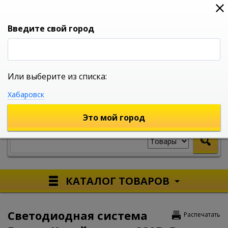
0
0
0
Вход
Введите свой город
Или выберите из списка:
УНИВЕРСАЛЬНЫЙ ИНТЕРНЕТ МАГАЗИН
Хабаровск
УКАЖИТЕ ГОРОД
Это мой город
КАТАЛОГ ТОВАРОВ
Светодиодная система
Распечатать