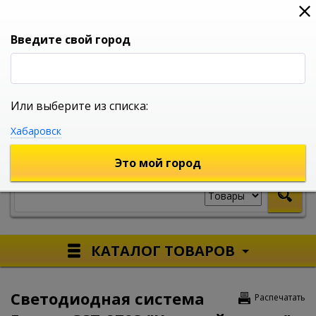
0
0
0
Вход
Введите свой город
Или выберите из списка:
УНИВЕРСАЛЬНЫЙ ИНТЕРНЕТ МАГАЗИН
Хабаровск
УКАЖИТЕ ГОРОД
Это мой город
КАТАЛОГ ТОВАРОВ
Светодиодная система
Распечатать