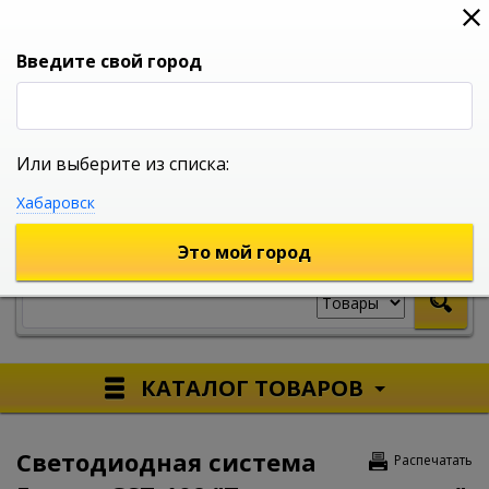
0
0
0
Вход
Введите свой город
Или выберите из списка:
УНИВЕРСАЛЬНЫЙ ИНТЕРНЕТ МАГАЗИН
Хабаровск
УКАЖИТЕ ГОРОД
Это мой город
КАТАЛОГ ТОВАРОВ
Светодиодная система
Распечатать