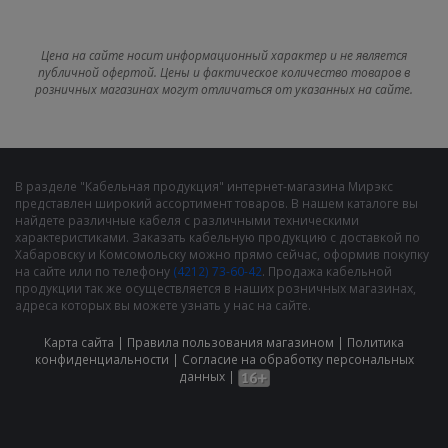
Цена на сайте носит информационный характер и не является
публичной офертой. Цены и фактическое количество товаров в
розничных магазинах могут отличаться от указанных на сайте.
В разделе "Кабельная продукция" интернет-магазина Мирэкс
представлен широкий ассортимент товаров. В нашем каталоге вы
найдете различные кабеля с различными техническими
характеристиками. Заказать кабельную продукцию с доставкой по
Хабаровску и Комсомольску можно прямо сейчас, оформив покупку
на сайте или по телефону
(4212) 73-60-42
. Продажа кабельной
продукции так же осуществляется в наших розничных магазинах,
адреса которых вы можете узнать у нас на сайте.
Карта сайта
|
Правила пользования магазином
|
Политика
конфиденциальности
|
Cогласие на обработку персональных
данных
|