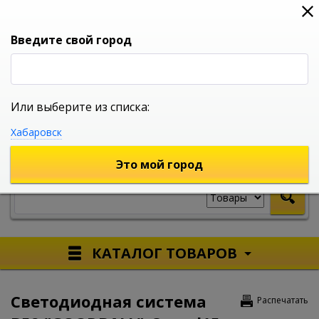
0
0
0
Вход
Введите свой город
Или выберите из списка:
УНИВЕРСАЛЬНЫЙ ИНТЕРНЕТ МАГАЗИН
Хабаровск
УКАЖИТЕ ГОРОД
Это мой город
КАТАЛОГ ТОВАРОВ
Светодиодная система
Распечатать