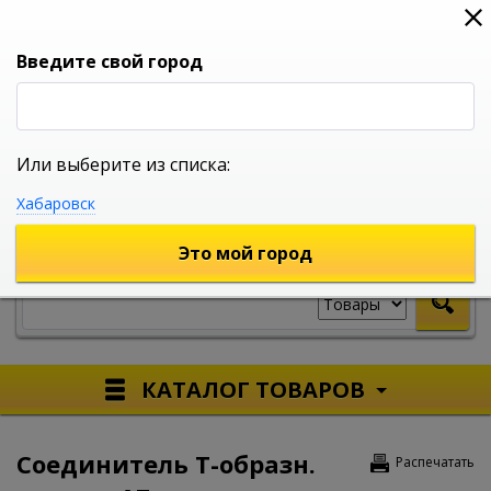
0
0
0
Вход
Введите свой город
Или выберите из списка:
УНИВЕРСАЛЬНЫЙ ИНТЕРНЕТ МАГАЗИН
Хабаровск
УКАЖИТЕ ГОРОД
Это мой город
КАТАЛОГ ТОВАРОВ
Соединитель Т-образн.
Распечатать