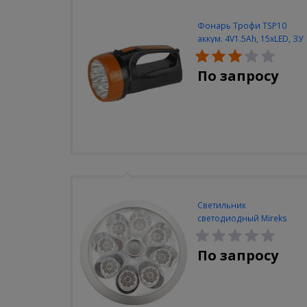
Фонарь Трофи TSP10
аккум. 4V1.5Ah, 15xLED, ЗУ
вилка 220V
По запросу
Светильник
светодиодный Mireks
С-310-80-S (5W/4000-
5000K/500lm/датчик
По запросу
движения)