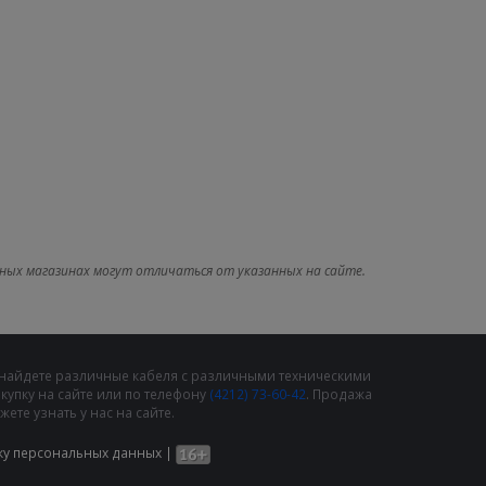
ных магазинах могут отличаться от указанных на сайте.
 найдете различные кабеля с различными техническими
упку на сайте или по телефону
(4212) 73-60-42
. Продажа
те узнать у нас на сайте.
ку персональных данных
|