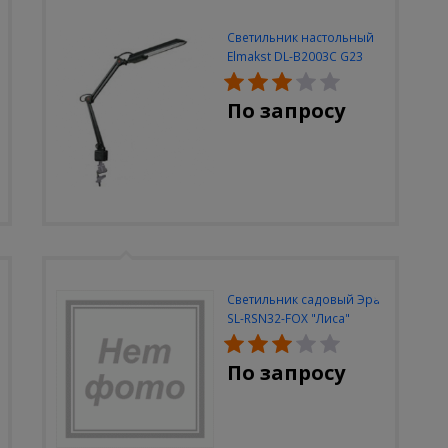
Светильник настольный
Elmakst DL-B2003C G23
черный струбцина
По запросу
Светильник садовый Эра
SL-RSN32-FOX "Лиса"
солн.бат, полистоун,
цветной, 32 см
По запросу