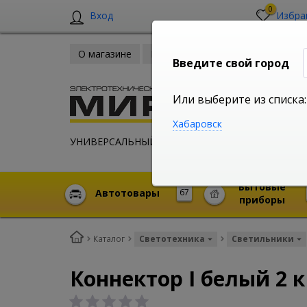
0
Вход
Избра
О магазине
Новости
Оплата и доставка
Введите свой город
Или выберите из списка:
Хабаровск
УНИВЕРСАЛЬНЫЙ ИНТЕРНЕТ МАГАЗИН
Бытовые
Автотовары
67
приборы
Каталог
Светотехника
Светильники
Коннектор I белый 2 к