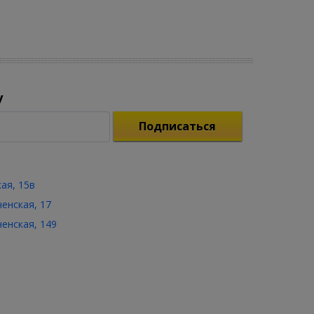
у
Подписаться
кая, 15в
ченская, 17
ченская, 149