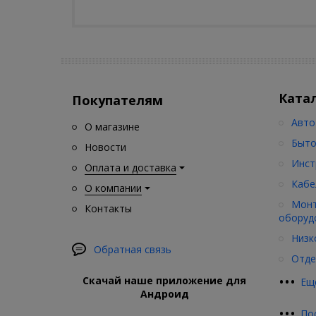
Ката
Покупателям
Авто
О магазине
Быто
Новости
Инст
Оплата и доставка
Кабе
О компании
Монт
Контакты
оборуд
Низк
Обратная связь
Отде
•
•
•
Скачай наше приложение для
Ещ
Андроид
•
•
•
По