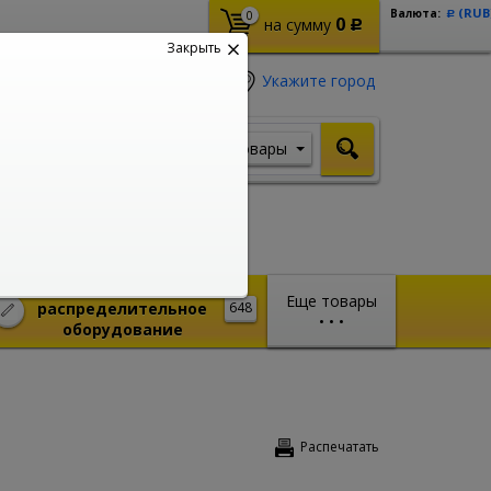
(RUB
Валюта:
0
Р
0
на сумму
Р
Закрыть
Укажите город
Товары
Я ищу, например,
Стабилизатор
Монтажное и
Еще товары
распределительное
648
•
•
•
оборудование
Распечатать