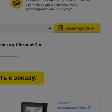
У вас есть 14 дней, для того чтобы
протестировать вашу покупку*
Характеристики
ектор I белый 2 к
ь к заказу:
Прожектор
светодиодный Эра LPR-