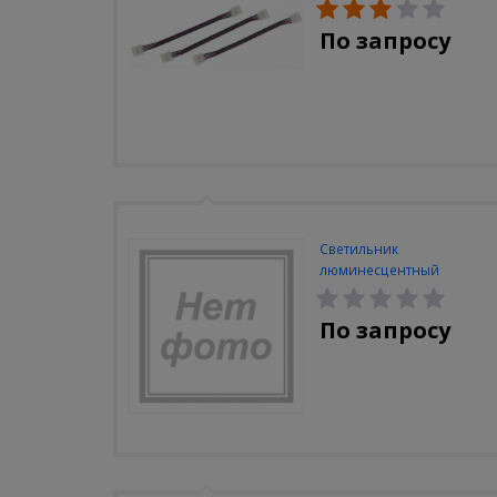
(3шт/уп)
По запросу
Светильник
люминесцентный
Navigator NEL-A2-E130-T4-
840/WH
По запросу