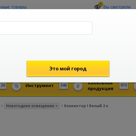
0
нные товары
Вы смотрели
О компании
Контакты
(4212) 73-60-42
Звоните с 09-00 до 19-00 (Хабаровск)
с 02-00 до 12-00 (МСК)
shop@mireks.ru
Это мой город
Кабельная
26
Инструмент
346
970
продукция
Новогоднее освещение
Коннектор I белый 2 к