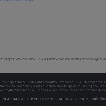
яется публичной офертой. Цены и фактическое количество товаров в рознич
Мирэкс представлен широкий ассортимент товаров. В нашем каталоге вы
ставкой по Хабаровску и Комсомольску можно прямо сейчас, оформив пок
же осуществляется в наших розничных магазинах, адреса которых вы може
ания магазином
|
Политика конфиденциальности
|
Cогласие на обработ