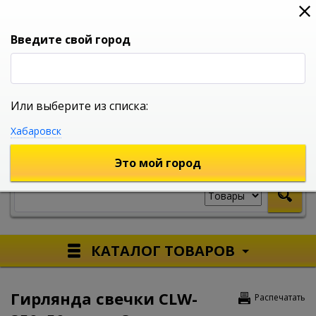
0
0
0
Вход
Введите свой город
Или выберите из списка:
УНИВЕРСАЛЬНЫЙ ИНТЕРНЕТ МАГАЗИН
Хабаровск
УКАЖИТЕ ГОРОД
Это мой город
КАТАЛОГ ТОВАРОВ
Гирлянда свечки СLW-
Распечатать