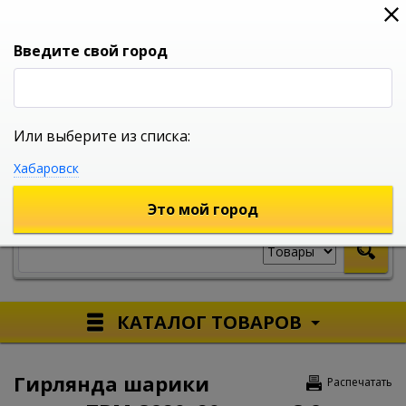
0
0
0
Вход
Введите свой город
Или выберите из списка:
УНИВЕРСАЛЬНЫЙ ИНТЕРНЕТ МАГАЗИН
Хабаровск
УКАЖИТЕ ГОРОД
Это мой город
КАТАЛОГ ТОВАРОВ
Гирлянда шарики
Распечатать