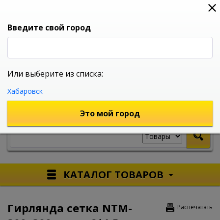
0
0
0
Вход
Введите свой город
Или выберите из списка:
УНИВЕРСАЛЬНЫЙ ИНТЕРНЕТ МАГАЗИН
Хабаровск
УКАЖИТЕ ГОРОД
Это мой город
КАТАЛОГ ТОВАРОВ
Гирлянда сетка NTM-
Распечатать