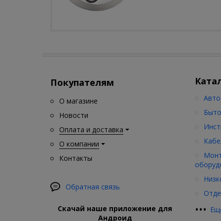
Ката
Покупателям
Авто
О магазине
Быто
Новости
Инст
Оплата и доставка
Кабе
О компании
Монт
Контакты
оборуд
Низк
Обратная связь
Отде
•
•
•
Скачай наше приложение для
Ещ
Андроид