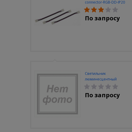
connector-RGB-DD-IP20
(3шт/уп)
По запросу
Светильник
люминесцентный
Navigator NEL-A2-E130-T4-
840/WH
По запросу