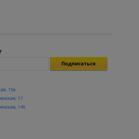
у
Подписаться
кая, 15в
ченская, 17
ченская, 149