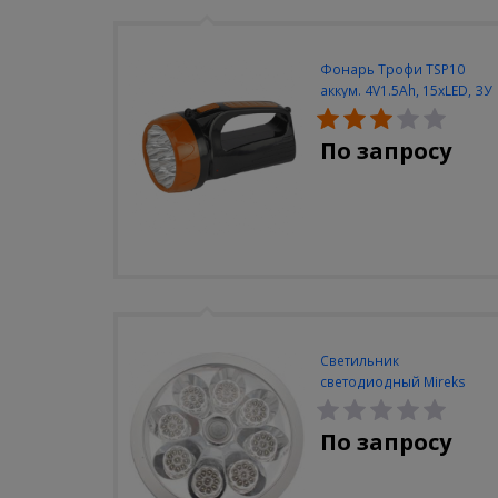
Фонарь Трофи TSP10
аккум. 4V1.5Ah, 15xLED, ЗУ
вилка 220V
По запросу
Светильник
светодиодный Mireks
С-310-80-S (5W/4000-
5000K/500lm/датчик
По запросу
движения)