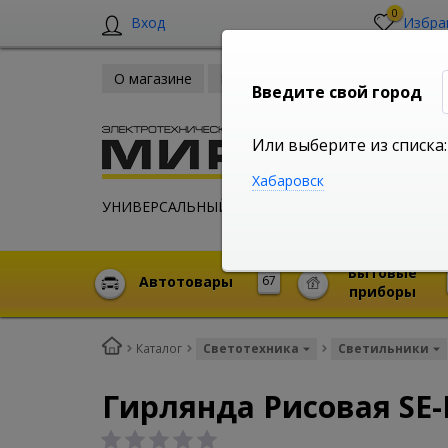
0
Вход
Избра
О магазине
Новости
Оплата и доставка
Введите свой город
Или выберите из списка:
Хабаровск
УНИВЕРСАЛЬНЫЙ ИНТЕРНЕТ МАГАЗИН
Бытовые
Автотовары
67
приборы
Каталог
Светотехника
Светильники
Гирлянда Рисовая SE-