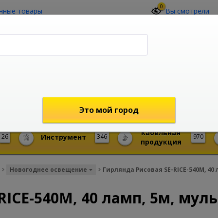
0
нные товары
Вы смотрели
О компании
Контакты
(4212) 73-60-42
Звоните с 09-00 до 19-00 (Хабаровск)
с 02-00 до 12-00 (МСК)
shop@mireks.ru
Это мой город
Кабельная
26
Инструмент
346
970
продукция
Новогоднее освещение
Гирлянда Рисовая SE-RICE-540M, 40 
RICE-540M, 40 ламп, 5м, мул