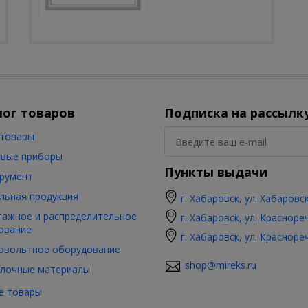
лог товаров
Подписка на рассылк
товары
вые приборы
Пункты выдачи
румент
льная продукция
г. Хабаровск, ул. Хабаровс
ажное и распределительное
г. Хабаровск, ул. Красноре
ование
г. Хабаровск, ул. Красноре
овольтное оборудование
shop@mireks.ru
лочные материалы
е товары