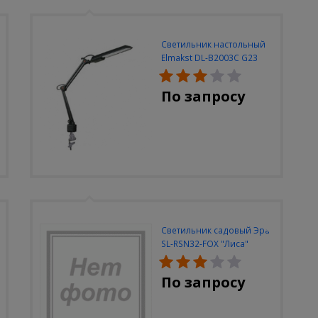
Светильник настольный
Elmakst DL-B2003C G23
черный струбцина
По запросу
Светильник садовый Эра
SL-RSN32-FOX "Лиса"
солн.бат, полистоун,
цветной, 32 см
По запросу