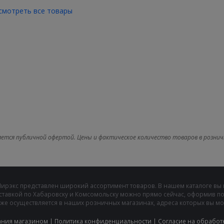
смотреть все товары
яется публичной офертой. Цены и фактическое количество товаров в рознич
Мирэкс представлен широкий ассортимент товаров. В нашем каталоге вы
ставкой по Хабаровску и Комсомольску можно прямо сейчас, оформив пок
же осуществляется в наших розничных магазинах, адреса которых вы може
ания магазином
|
Политика конфиденциальности
|
Cогласие на обработ