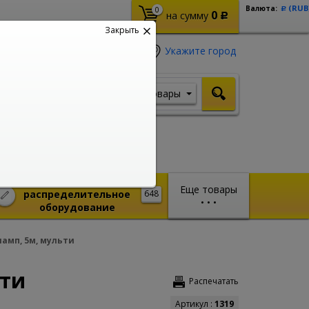
(RUB
Валюта:
0
Р
0
на сумму
Р
Закрыть
Укажите город
Товары
Я ищу, например,
Кабель ВВГ
Монтажное и
Еще товары
распределительное
648
•
•
•
оборудование
ламп, 5м, мульти
ьти
Распечатать
Артикул :
1319