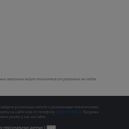
ных магазинах могут отличаться от указанных на сайте.
 найдете различные кабеля с различными техническими
упку на сайте или по телефону
(4212) 73-60-42
. Продажа
те узнать у нас на сайте.
ку персональных данных
|