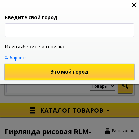
0
0
0
Вход
Введите свой город
Или выберите из списка:
УНИВЕРСАЛЬНЫЙ ИНТЕРНЕТ МАГАЗИН
Хабаровск
УКАЖИТЕ ГОРОД
Это мой город
КАТАЛОГ ТОВАРОВ
Гирлянда рисовая RLM-
Распечатать