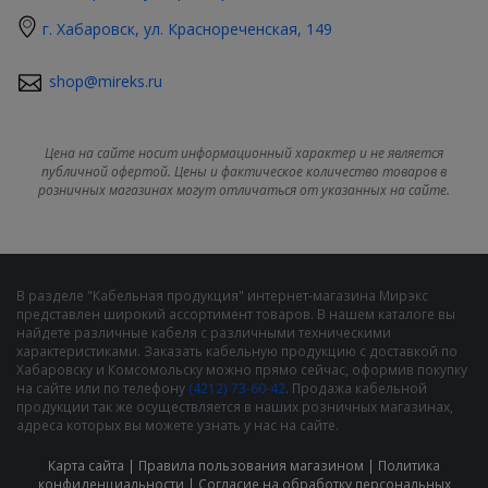
г. Хабаровск, ул. Краснореченская, 149
shop@mireks.ru
Цена на сайте носит информационный характер и не является
публичной офертой. Цены и фактическое количество товаров в
розничных магазинах могут отличаться от указанных на сайте.
В разделе "Кабельная продукция" интернет-магазина Мирэкс
представлен широкий ассортимент товаров. В нашем каталоге вы
найдете различные кабеля с различными техническими
характеристиками. Заказать кабельную продукцию с доставкой по
Хабаровску и Комсомольску можно прямо сейчас, оформив покупку
на сайте или по телефону
(4212) 73-60-42
. Продажа кабельной
продукции так же осуществляется в наших розничных магазинах,
адреса которых вы можете узнать у нас на сайте.
Карта сайта
|
Правила пользования магазином
|
Политика
конфиденциальности
|
Cогласие на обработку персональных