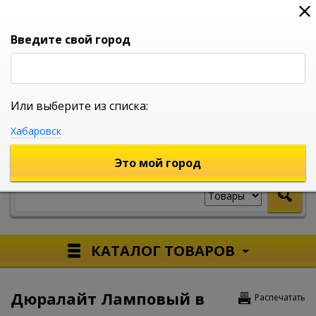
0
0
0
Вход
Введите свой город
Или выберите из списка:
УНИВЕРСАЛЬНЫЙ ИНТЕРНЕТ МАГАЗИН
Хабаровск
УКАЖИТЕ ГОРОД
Это мой город
КАТАЛОГ ТОВАРОВ
Дюралайт Ламповый в
Распечатать