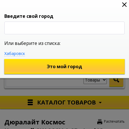
0
0
0
Вход
Введите свой город
Или выберите из списка:
УНИВЕРСАЛЬНЫЙ ИНТЕРНЕТ МАГАЗИН
Хабаровск
УКАЖИТЕ ГОРОД
Это мой город
КАТАЛОГ ТОВАРОВ
Дюралайт Космос
Распечатать