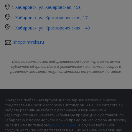
г. Хабаровск, ул. Хабаровская, 15в
г. Хабаровск, ул. Краснореченская, 17
г. Хабаровск, ул. Краснореченская, 149
shop@mireks.ru
Цена на сайте носит информационный характер и не является
публичной офертой. Цены и фактическое количество товаров в
розничных магазинах могут отличаться от указанных на сайте.
В разделе "Кабельная продукция" интернет-магазина Мирэкс
представлен широкий ассортимент товаров. В нашем каталоге вы
найдете различные кабеля с различными техническими
характеристиками. Заказать кабельную продукцию с доставкой по
Хабаровску и Комсомольску можно прямо сейчас, оформив покупку
на сайте или по телефону
(4212) 73-60-42
. Продажа кабельной
продукции так же осуществляется в наших розничных магазинах,