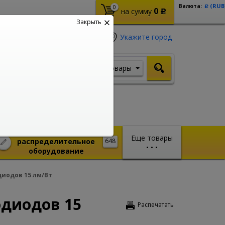
(RUB
Валюта:
0
Р
0
на сумму
Р
Закрыть
Укажите город
Товары
Я ищу, например,
Шуруповерт
Монтажное и
Еще товары
распределительное
648
•
•
•
оборудование
диодов 15 лм/Вт
одиодов 15
Распечатать