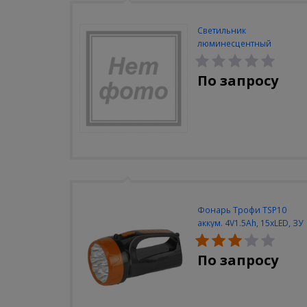
Светильник
люминесцентный
Navigator NEL-A2-E130-T4-
840/WH
По запросу
Фонарь Трофи TSP10
аккум. 4V1.5Ah, 15xLED, ЗУ
вилка 220V
По запросу