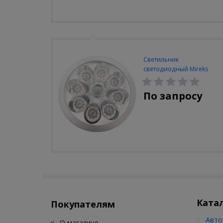
Светильник
светодиодный Mireks
С-310-80-S (5W/4000-
5000K/500lm/датчик
По запросу
движения)
Ката
Покупателям
Авто
О магазине