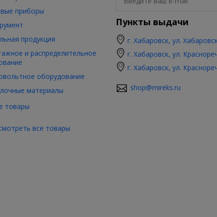
вые приборы
Пункты выдачи
румент
льная продукция
г. Хабаровск, ул. Хабаровс
ажное и распределительное
г. Хабаровск, ул. Красноре
ование
г. Хабаровск, ул. Красноре
овольтное оборудование
shop@mireks.ru
лочные материалы
е товары
смотреть все товары