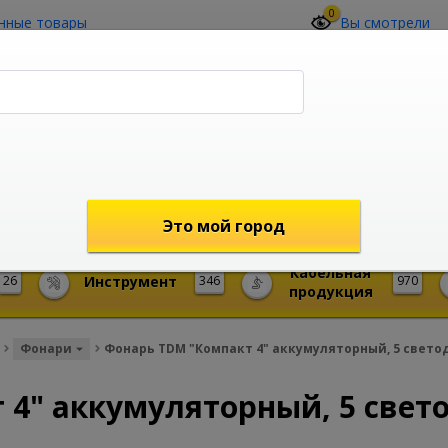
0
нные товары
Вы смотрели
О компании
Контакты
(4212) 73-60-42
Звоните с 09-00 до 19-00 (Хабаровск)
с 02-00 до 12-00 (МСК)
shop@mireks.ru
Это мой город
Кабельная
26
Инструмент
346
970
продукция
Фонари
Фонарь TDM "Компакт 4" аккумуляторный, 5 свето
 4" аккумуляторный, 5 свет