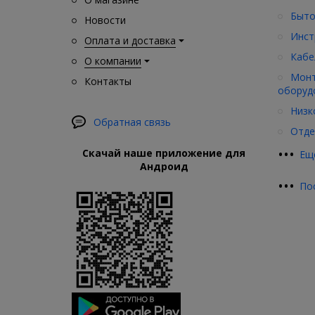
Быто
Новости
Инст
Оплата и доставка
Кабе
О компании
Монт
Контакты
оборуд
Низк
Обратная связь
Отде
•
•
•
Скачай наше приложение для
Ещ
Андроид
•
•
•
По