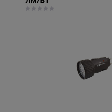
лм/Вт