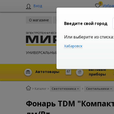
0
Вход
Избра
О магазине
Новости
Оплата и доставка
Введите свой город
Или выберите из списка:
Хабаровск
УНИВЕРСАЛЬНЫЙ ИНТЕРНЕТ МАГАЗИН
Бытовые
Автотовары
67
приборы
Каталог
Светотехника
Светильники
Фонарь TDM "Компакт