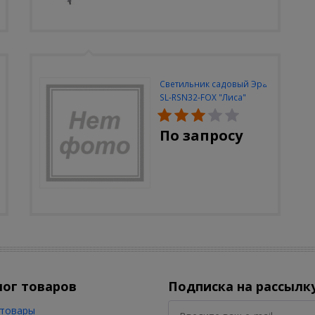
Светильник садовый Эра
SL-RSN32-FOX "Лиса"
солн.бат, полистоун,
цветной, 32 см
По запросу
лог товаров
Подписка на рассылк
товары