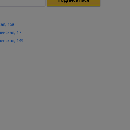
Подписаться
кая, 15в
ченская, 17
ченская, 149