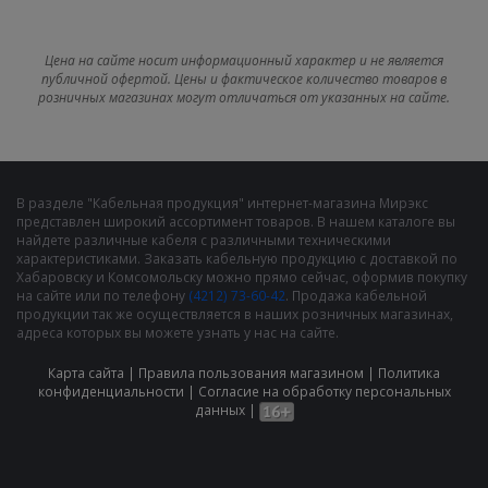
Цена на сайте носит информационный характер и не является
публичной офертой. Цены и фактическое количество товаров в
розничных магазинах могут отличаться от указанных на сайте.
В разделе "Кабельная продукция" интернет-магазина Мирэкс
представлен широкий ассортимент товаров. В нашем каталоге вы
найдете различные кабеля с различными техническими
характеристиками. Заказать кабельную продукцию с доставкой по
Хабаровску и Комсомольску можно прямо сейчас, оформив покупку
на сайте или по телефону
(4212) 73-60-42
. Продажа кабельной
продукции так же осуществляется в наших розничных магазинах,
адреса которых вы можете узнать у нас на сайте.
Карта сайта
|
Правила пользования магазином
|
Политика
конфиденциальности
|
Cогласие на обработку персональных
данных
|