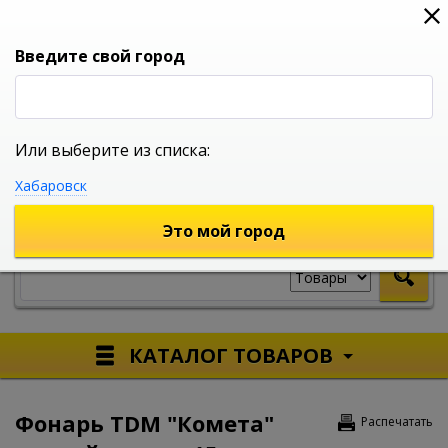
0
0
0
Вход
Введите свой город
Или выберите из списка:
УНИВЕРСАЛЬНЫЙ ИНТЕРНЕТ МАГАЗИН
Хабаровск
УКАЖИТЕ ГОРОД
Это мой город
КАТАЛОГ ТОВАРОВ
Фонарь TDM "Комета"
Распечатать