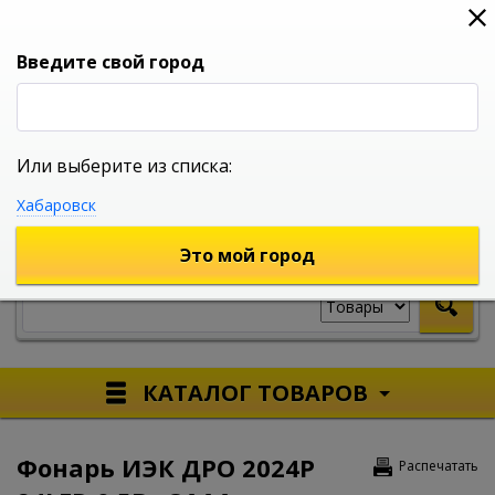
0
0
0
Вход
Введите свой город
Или выберите из списка:
УНИВЕРСАЛЬНЫЙ ИНТЕРНЕТ МАГАЗИН
Хабаровск
УКАЖИТЕ ГОРОД
Это мой город
КАТАЛОГ ТОВАРОВ
Фонарь ИЭК ДРО 2024Р
Распечатать