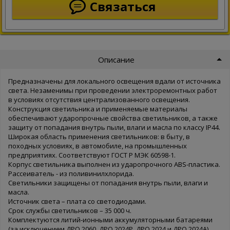
Связаться
Описание
Предназначены для локального освещения вдали от источника
света. Незаменимы при проведении электроремонтных работ
в условиях отсутствия централизованного освещения.
Конструкция светильника и применяемые материалы
обеспечивают ударопрочные свойства светильников, а также
защиту от попадания внутрь пыли, влаги и масла по классу IP44.
Широкая область применения светильников: в быту, в
походных условиях, в автомобиле, на промышленных
предприятиях. Соответствуют ГОСТ P МЭК 60598-1.
Корпус светильника выполнен из ударопрочного ABS-пластика.
Рассеиватель - из поливинилхлорида.
Светильники защищены от попадания внутрь пыли, влаги и
масла.
Источник света – плата со светодиодами.
Срок службы светильников – 35 000 ч.
Комплектуются литий-ионными аккумуляторными батареями
(за исключением ДРО 2060, ДРО 2024Р, ДРО 2024 и ДРО 2024А).