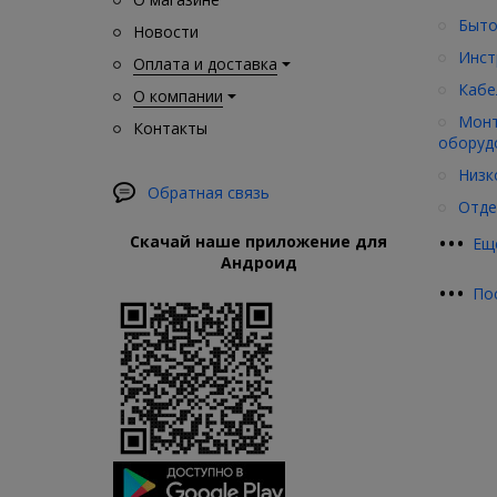
Быто
Новости
Инст
Оплата и доставка
Кабе
О компании
Монт
Контакты
оборуд
Низк
Обратная связь
Отде
•
•
•
Скачай наше приложение для
Ещ
Андроид
•
•
•
По