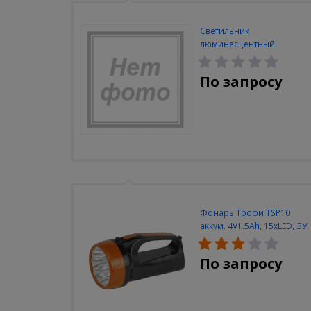
Светильник
люминесцентный
Navigator NEL-A2-E130-T4-
840/WH
По запросу
Фонарь Трофи TSP10
аккум. 4V1.5Ah, 15xLED, ЗУ
вилка 220V
По запросу