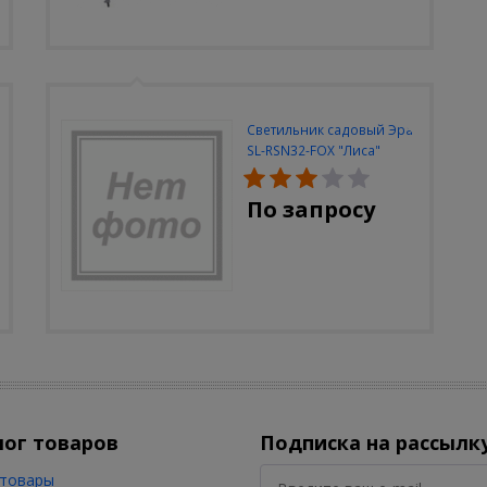
Светильник садовый Эра
SL-RSN32-FOX "Лиса"
солн.бат, полистоун,
цветной, 32 см
По запросу
лог товаров
Подписка на рассылк
товары