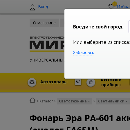
0
Вход
Избра
О магазине
Новости
Оплата и доставка
Введите свой город
Или выберите из списка:
Хабаровск
УНИВЕРСАЛЬНЫЙ ИНТЕРНЕТ МАГАЗИН
Бытовые
Автотовары
67
приборы
Каталог
Светотехника
Светильники
Фонарь Эра PA-601 акк