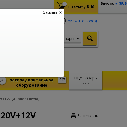
(RUB
Валюта:
0
Р
0
на сумму
Р
Закрыть
Укажите город
Товары
Я ищу, например,
Шуруповерт
Монтажное и
Еще товары
распределительное
647
•
•
•
оборудование
0V+12V (аналог FA65M)
220V+12V
Распечатать