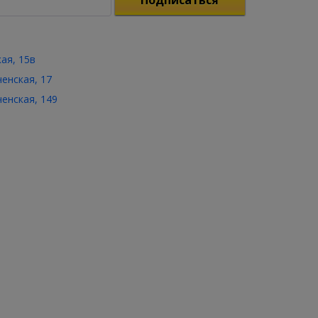
Подписаться
кая, 15в
ченская, 17
ченская, 149