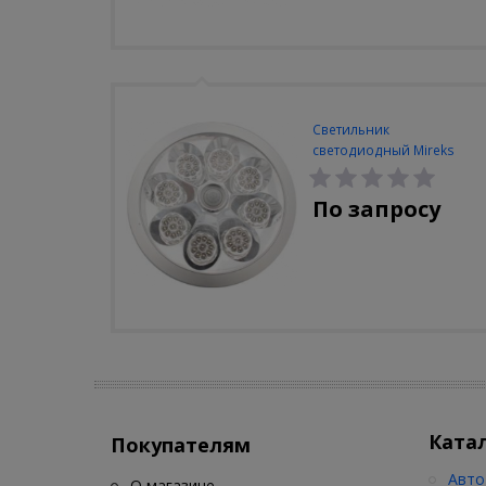
Светильник
светодиодный Mireks
С-310-80-S (5W/4000-
5000K/500lm/датчик
По запросу
движения)
Ката
Покупателям
Авто
О магазине