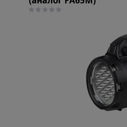
(аналог FA65M)