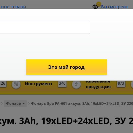
0
нные товары
Вы смотрели
О компании
Контакты
(4212) 73-60-42
Звоните с 09-00 до 19-00 (Хабаровск)
с 02-00 до 12-00 (МСК)
shop@mireks.ru
Это мой город
Кабельная
26
Инструмент
346
973
продукция
Фонари
Фонарь Эра PA-601 аккум. 3Ah, 19xLED+24xLED, ЗУ 22
ум. 3Ah, 19xLED+24xLED, ЗУ 