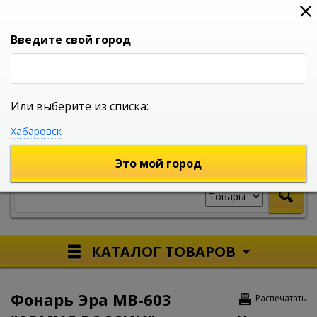
0
0
0
Вход
Введите свой город
Или выберите из списка:
УНИВЕРСАЛЬНЫЙ ИНТЕРНЕТ МАГАЗИН
Хабаровск
УКАЖИТЕ ГОРОД
Это мой город
КАТАЛОГ ТОВАРОВ
Фонарь Эра MB-603
Распечатать