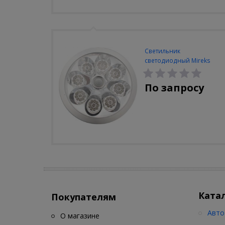
Светильник
светодиодный Mireks
С-310-80-S (5W/4000-
5000K/500lm/датчик
По запросу
движения)
Ката
Покупателям
Авто
О магазине