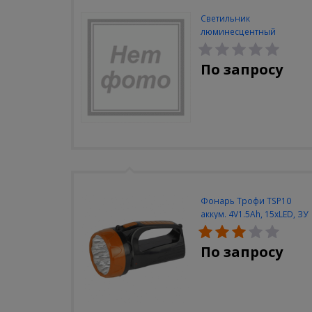
Светильник
люминесцентный
Navigator NEL-A2-E130-T4-
840/WH
По запросу
Фонарь Трофи TSP10
аккум. 4V1.5Ah, 15xLED, ЗУ
вилка 220V
По запросу