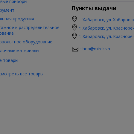
вые приборы
Пункты выдачи
румент
льная продукция
г. Хабаровск, ул. Хабаровс
ажное и распределительное
г. Хабаровск, ул. Красноре
ование
г. Хабаровск, ул. Красноре
овольтное оборудование
shop@mireks.ru
лочные материалы
е товары
смотреть все товары