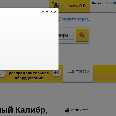
(RUB
Валюта:
0
Р
0
на сумму
Р
Закрыть
Укажите город
Товары
Я ищу, например,
Шуруповерт
Монтажное и
Еще товары
распределительное
647
•
•
•
оборудование
ный Калибр,
Распечатать