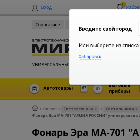
0
Вход
Избра
О магазине
Новости
Оплата и доставка
Введите свой город
Или выберите из списка:
Хабаровск
УНИВЕРСАЛЬНЫЙ ИНТЕРНЕТ МАГАЗИН
Бытовые
Автотовары
67
приборы
Каталог
Светотехника
Светильники
Фонарь Эра MA-701 "АРМИЯ РОССИИ" универсальный К
Фонарь Эра MA-701 "