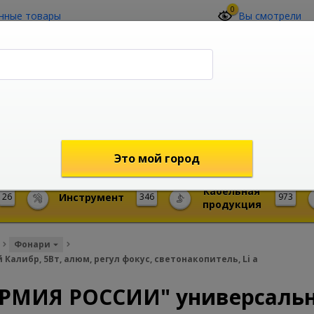
0
нные товары
Вы смотрели
О компании
Контакты
(4212) 73-60-42
Звоните с 09-00 до 19-00 (Хабаровск)
с 02-00 до 12-00 (МСК)
shop@mireks.ru
Это мой город
Кабельная
26
Инструмент
346
973
продукция
Фонари
алибр, 5Вт, алюм, регул фокус, светонакопитель, Li а
АРМИЯ РОССИИ" универсаль