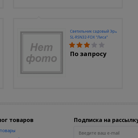
Светильник садовый Эра
SL-RSN32-FOX "Лиса"
солн.бат, полистоун,
цветной, 32 см
По запросу
лог товаров
Подписка на рассылк
товары