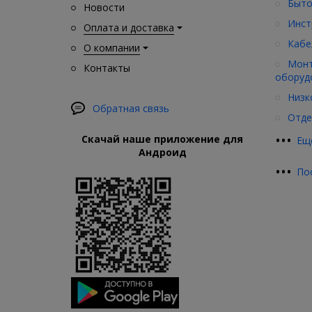
Быто
Новости
Инст
Оплата и доставка
Кабе
О компании
Монт
Контакты
оборуд
Низк
Обратная связь
Отде
•
•
•
Скачай наше приложение для
Ещ
Андроид
•
•
•
По