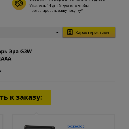
У вас есть 14 дней, для того чтобы
протестировать вашу покупку*
Характеристики
арь Эра G3W
xAAA
ь к заказу:
Прожектор