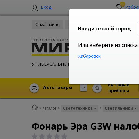
0
Вход
Избра
О магазине
Новости
Оплата и доставка
Введите свой город
Или выберите из списка:
Хабаровск
УНИВЕРСАЛЬНЫЙ ИНТЕРНЕТ МАГАЗИН
Бытовые
Автотовары
67
приборы
Каталог
Светотехника
Светильники
Фонарь Эра G3W нало