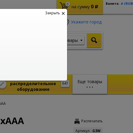
(RUB
Валюта:
0
Р
0
на сумму
Р
Закрыть
Укажите город
Товары
Я ищу, например,
Шуруповерт
Монтажное и
Еще товары
распределительное
647
•
•
•
оборудование
AAA
3xAAA
Распечатать
Артикул :
G3W