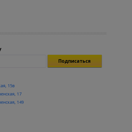
у
Подписаться
кая, 15в
ченская, 17
ченская, 149