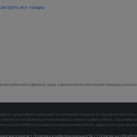
смотреть все товары
яется публичной офертой. Цены и фактическое количество товаров в рознич
Мирэкс представлен широкий ассортимент товаров. В нашем каталоге вы
ставкой по Хабаровску и Комсомольску можно прямо сейчас, оформив пок
же осуществляется в наших розничных магазинах, адреса которых вы може
ания магазином
|
Политика конфиденциальности
|
Cогласие на обработ