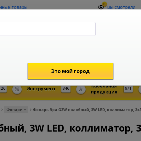
0
нные товары
Вы смотрели
О компании
Контакты
(4212) 73-60-42
Звоните с 09-00 до 19-00 (Хабаровск)
с 02-00 до 12-00 (МСК)
shop@mireks.ru
Это мой город
Кабельная
26
Инструмент
346
971
продукция
Фонари
Фонарь Эра G3W налобный, 3W LED, коллиматор, 3x
бный, 3W LED, коллиматор, 