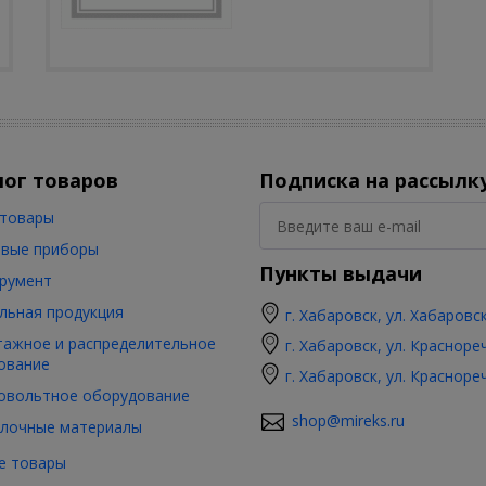
лог товаров
Подписка на рассылк
товары
вые приборы
Пункты выдачи
румент
льная продукция
г. Хабаровск, ул. Хабаровс
ажное и распределительное
г. Хабаровск, ул. Красноре
ование
г. Хабаровск, ул. Красноре
овольтное оборудование
shop@mireks.ru
лочные материалы
е товары