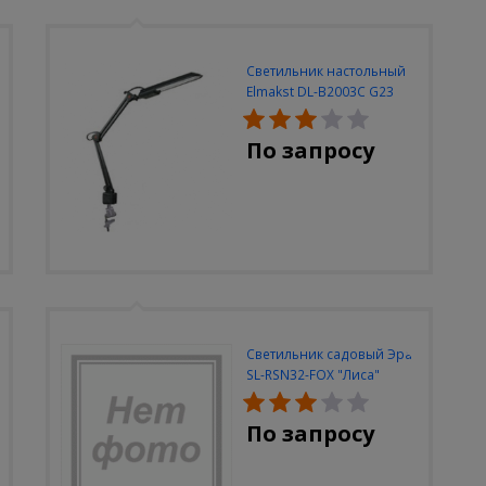
Светильник настольный
Elmakst DL-B2003C G23
черный струбцина
По запросу
Светильник садовый Эра
SL-RSN32-FOX "Лиса"
солн.бат, полистоун,
цветной, 32 см
По запросу