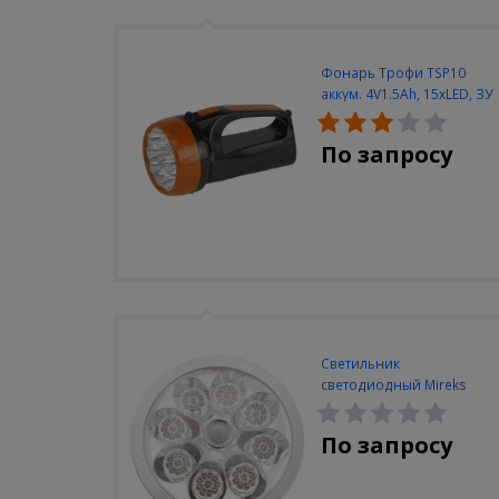
Фонарь Трофи TSP10
аккум. 4V1.5Ah, 15xLED, ЗУ
вилка 220V
По запросу
Светильник
светодиодный Mireks
С-310-80-S (5W/4000-
5000K/500lm/датчик
По запросу
движения)