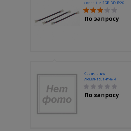
connector-RGB-DD-IP20
(3шт/уп)
По запросу
Светильник
люминесцентный
Navigator NEL-A2-E130-T4-
840/WH
По запросу