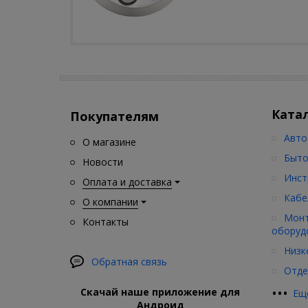
Ката
Покупателям
Авто
О магазине
Быто
Новости
Инст
Оплата и доставка
Кабе
О компании
Монт
Контакты
оборуд
Низк
Обратная связь
Отде
•
•
•
Скачай наше приложение для
Ещ
Андроид