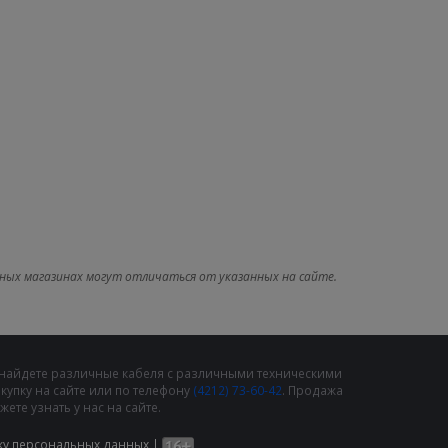
ных магазинах могут отличаться от указанных на сайте.
 найдете различные кабеля с различными техническими
упку на сайте или по телефону
(4212) 73-60-42
. Продажа
те узнать у нас на сайте.
ку персональных данных
|