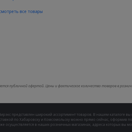
смотреть все товары
яется публичной офертой. Цены и фактическое количество товаров в рознич
Мирэкс представлен широкий ассортимент товаров. В нашем каталоге вы
ставкой по Хабаровску и Комсомольску можно прямо сейчас, оформив пок
же осуществляется в наших розничных магазинах, адреса которых вы може