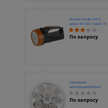
Фонарь Трофи TSP10
аккум. 4V1.5Ah, 15xLED, ЗУ
вилка 220V
По запросу
Светильник
светодиодный Mireks
С-310-80-S (5W/4000-
5000K/500lm/датчик
По запросу
движения)