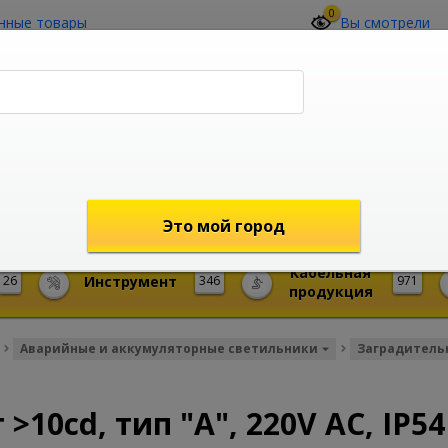
0
нные товары
Вы смотрели
О компании
Контакты
(4212) 73-60-42
Звоните с 09-00 до 19-00 (Хабаровск)
с 02-00 до 12-00 (МСК)
shop@mireks.ru
Это мой город
Кабельная
26
Инструмент
346
971
продукция
Аварийные и аккумуляторные светильники
Заградитель
10cd, тип "А", 220V AC, IP54