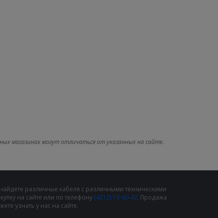
ных магазинах могут отличаться от указанных на сайте.
 найдете различные кабеля с различными техническими
упку на сайте или по телефону
(4212) 73-60-42
. Продажа
те узнать у нас на сайте.