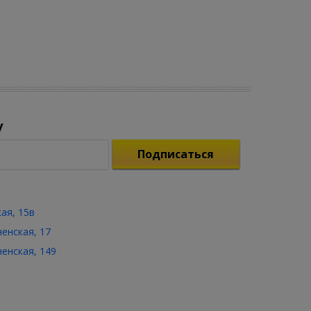
у
Подписаться
кая, 15в
ченская, 17
ченская, 149