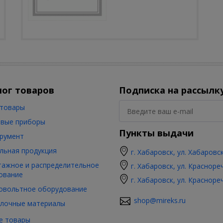
лог товаров
Подписка на рассылк
товары
вые приборы
Пункты выдачи
румент
льная продукция
г. Хабаровск, ул. Хабаровс
ажное и распределительное
г. Хабаровск, ул. Красноре
ование
г. Хабаровск, ул. Красноре
овольтное оборудование
shop@mireks.ru
лочные материалы
е товары