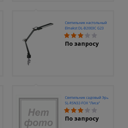
Светильник настольный
Elmakst DL-B2003C G23
черный струбцина
По запросу
Светильник садовый Эра
SL-RSN32-FOX "Лиса"
солн.бат, полистоун,
цветной, 32 см
По запросу