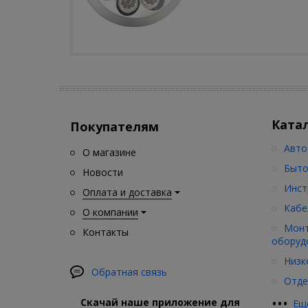
Ката
Покупателям
Авто
О магазине
Быто
Новости
Инст
Оплата и доставка
Кабе
О компании
Монт
Контакты
оборуд
Низк
Обратная связь
Отде
•
•
•
Скачай наше приложение для
Ещ