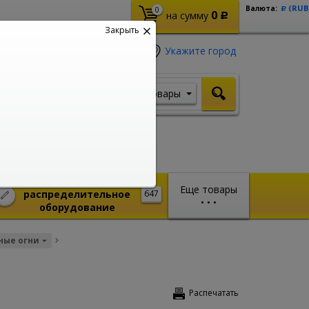
(RUB
Валюта:
0
Р
0
на сумму
Р
Закрыть
Укажите город
Товары
Я ищу, например,
Шуруповерт
Монтажное и
Еще товары
распределительное
647
•
•
•
оборудование
ные огни
Распечатать