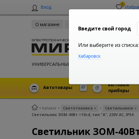
0
Вход
Избра
О магазине
Новости
Оплата и доставка
Введите свой город
Или выберите из списка:
Хабаровск
УНИВЕРСАЛЬНЫЙ ИНТЕРНЕТ МАГАЗИН
Бытовые
Автотовары
67
приборы
Каталог
Светотехника
Светильники
Светильник ЗОМ-40Вт >10cd, тип "А", 220V AC, IP54
Светильник ЗОМ-40Вт >