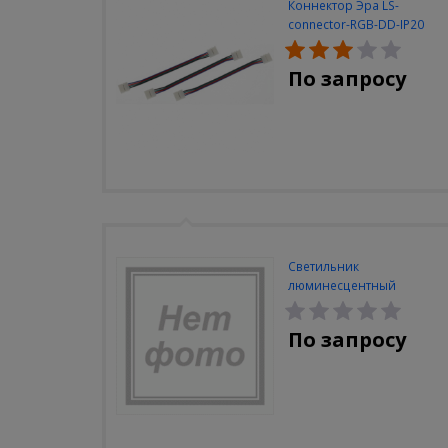
Коннектор Эра LS-
connector-RGB-DD-IP20
(3шт/уп)
По запросу
Светильник
люминесцентный
Navigator NEL-A2-E130-T4-
840/WH
По запросу