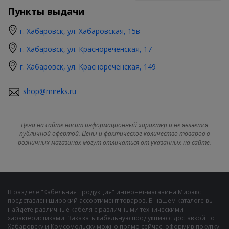
Пункты выдачи
г. Хабаровск, ул. Хабаровская, 15в
г. Хабаровск, ул. Краснореченская, 17
г. Хабаровск, ул. Краснореченская, 149
shop@mireks.ru
Цена на сайте носит информационный характер и не является
публичной офертой. Цены и фактическое количество товаров в
розничных магазинах могут отличаться от указанных на сайте.
В разделе "Кабельная продукция" интернет-магазина Мирэкс
представлен широкий ассортимент товаров. В нашем каталоге вы
найдете различные кабеля с различными техническими
характеристиками. Заказать кабельную продукцию с доставкой по
Хабаровску и Комсомольску можно прямо сейчас, оформив покупку