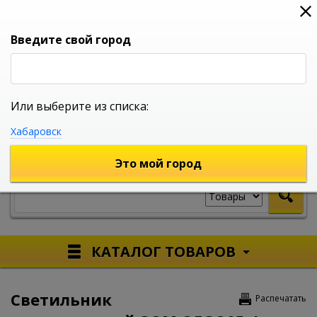
0
0
0
Вход
Введите свой город
Или выберите из списка:
УНИВЕРСАЛЬНЫЙ ИНТЕРНЕТ МАГАЗИН
Хабаровск
УКАЖИТЕ ГОРОД
Это мой город
КАТАЛОГ ТОВАРОВ
Светильник
Распечатать