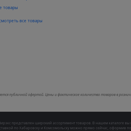
е товары
смотреть все товары
яется публичной офертой. Цены и фактическое количество товаров в рознич
Мирэкс представлен широкий ассортимент товаров. В нашем каталоге вы
ставкой по Хабаровску и Комсомольску можно прямо сейчас, оформив пок