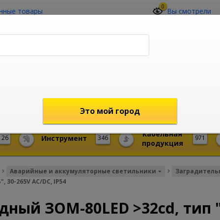
0
нные товары
Вы смотрели
О компании
Контакты
(4212) 73-60-42
Звоните с 09-00 до 19-00 (Хабаровск)
с 02-00 до 12-00 (МСК)
shop@mireks.ru
Это мой город
Кабельная
26
Инструмент
346
971
продукция
Аварийные и аккумуляторные светильники
Заградитель
 30-265V AC/DC, IP54
ный ЗОМ-80LED >32cd, тип "