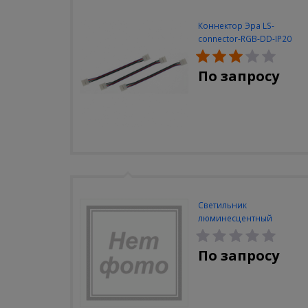
Коннектор Эра LS-
connector-RGB-DD-IP20
(3шт/уп)
По запросу
Светильник
люминесцентный
Navigator NEL-A2-E130-T4-
840/WH
По запросу