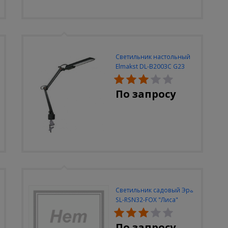
Светильник настольный
Elmakst DL-B2003C G23
черный струбцина
По запросу
Светильник садовый Эра
SL-RSN32-FOX "Лиса"
солн.бат, полистоун,
цветной, 32 см
По запросу