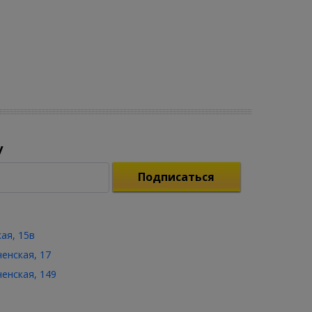
у
Подписаться
кая, 15в
ченская, 17
ченская, 149