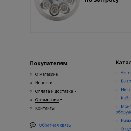
движения)
Ката
Покупателям
Авто
О магазине
Быто
Новости
Инст
Оплата и доставка
Кабе
О компании
Монт
Контакты
оборуд
Низк
Обратная связь
Отде