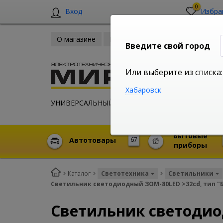
0
Вход
Избра
О магазине
Новости
Оплата и доставка
Введите свой город
Или выберите из списка:
Хабаровск
УНИВЕРСАЛЬНЫЙ ИНТЕРНЕТ МАГАЗИН
Бытовые
Автотовары
67
приборы
Каталог
Светотехника
Светильники
Светильник светодиодный ЗОМ-80LED >32cd, тип "Б",
Светильник светодиод