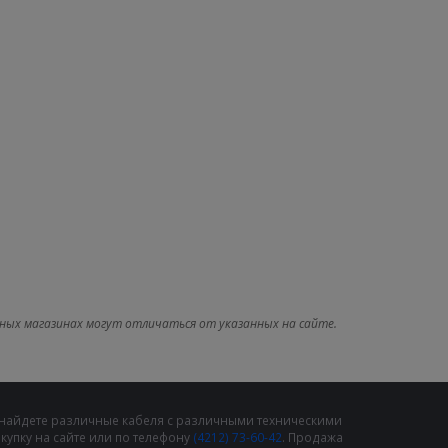
ных магазинах могут отличаться от указанных на сайте.
 найдете различные кабеля с различными техническими
упку на сайте или по телефону
(4212) 73-60-42
. Продажа