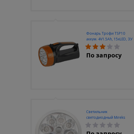
Фонарь Трофи TSP10
аккум. 4V1.5Ah, 15xLED, ЗУ
вилка 220V
По запросу
Светильник
светодиодный Mireks
С-310-80-S (5W/4000-
5000K/500lm/датчик
По запросу