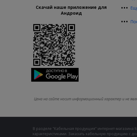
•
•
•
Скачай наше приложение для
Ещ
Андроид
•
•
•
По
Цена на сайте носит информационный характер и не явл
В разделе "Кабельная продукция" интернет-магазина 
характеристиками. Заказать кабельную продукцию с до