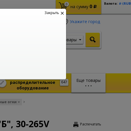
(RUB
Валюта:
0
Р
0
на сумму
Р
Закрыть
Укажите город
Товары
Я ищу, например,
Стабилизатор
Монтажное и
Еще товары
распределительное
647
•
•
•
оборудование
ные огни
Б", 30-265V
Распечатать