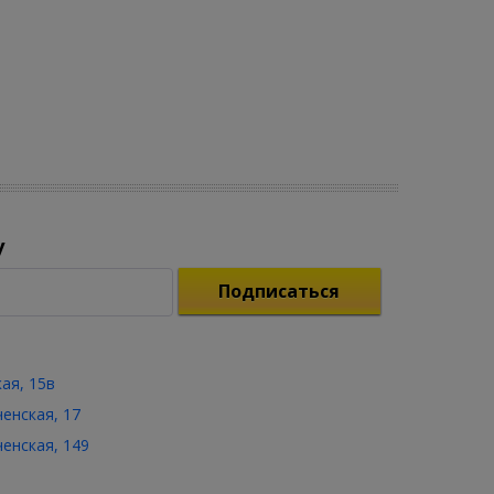
у
Подписаться
кая, 15в
ченская, 17
ченская, 149