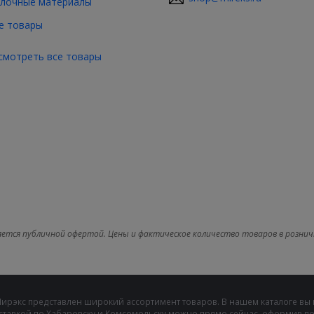
лочные материалы
е товары
смотреть все товары
яется публичной офертой. Цены и фактическое количество товаров в рознич
Мирэкс представлен широкий ассортимент товаров. В нашем каталоге вы
ставкой по Хабаровску и Комсомольску можно прямо сейчас, оформив пок