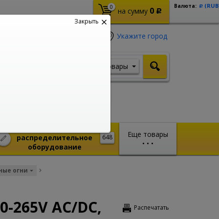
(RUB
Валюта:
0
Р
0
на сумму
Р
Закрыть
Укажите город
Товары
Я ищу, например,
Шуруповерт
Монтажное и
Еще товары
распределительное
648
•
•
•
оборудование
ные огни
0-265V AC/DC,
Распечатать