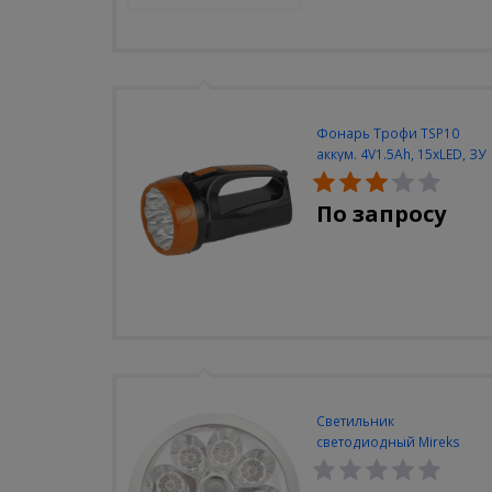
Фонарь Трофи TSP10
аккум. 4V1.5Ah, 15xLED, ЗУ
вилка 220V
По запросу
Светильник
светодиодный Mireks
С-310-80-S (5W/4000-
5000K/500lm/датчик