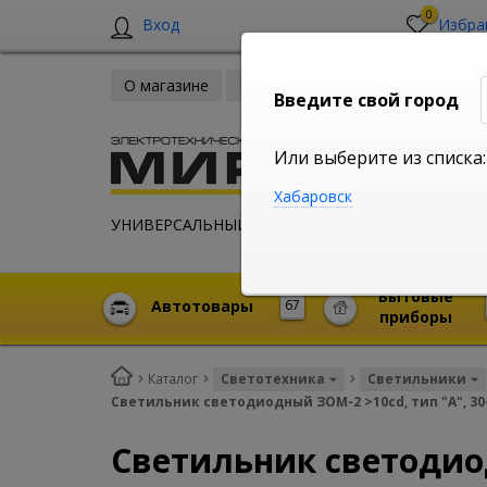
0
Вход
Избра
О магазине
Новости
Оплата и доставка
Введите свой город
Или выберите из списка:
Хабаровск
УНИВЕРСАЛЬНЫЙ ИНТЕРНЕТ МАГАЗИН
Бытовые
Автотовары
67
приборы
Каталог
Светотехника
Светильники
Светильник светодиодный ЗОМ-2 >10cd, тип "А", 30-
Светильник светодиод