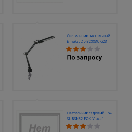
Светильник настольный
Elmakst DL-B2003C G23
черный струбцина
По запросу
Светильник садовый Эра
SL-RSN32-FOX "Лиса"
солн.бат, полистоун,
цветной, 32 см