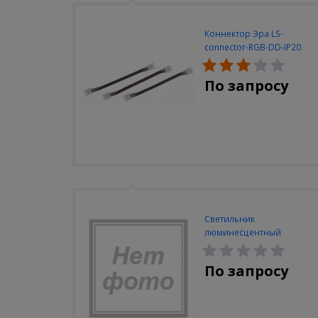
Коннектор Эра LS-
connector-RGB-DD-IP20
(3шт/уп)
По запросу
Светильник
люминесцентный
Navigator NEL-A2-E130-T4-
840/WH
По запросу