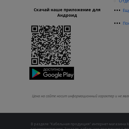
Отде
•
•
•
Скачай наше приложение для
Ещ
Андроид
•
•
•
По
Цена на сайте носит информационный характер и не явл
В разделе "Кабельная продукция" интернет-магазина 
характеристиками. Заказать кабельную продукцию с до