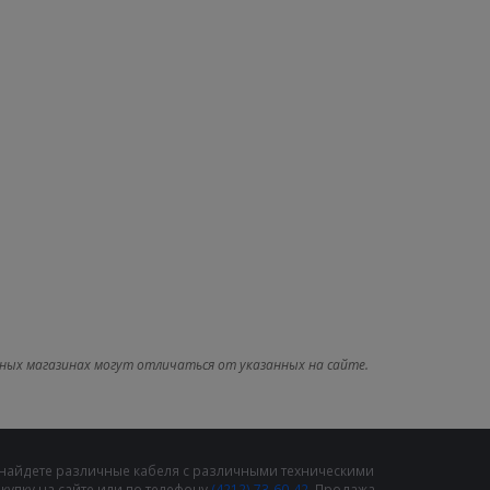
ных магазинах могут отличаться от указанных на сайте.
 найдете различные кабеля с различными техническими
упку на сайте или по телефону
(4212) 73-60-42
. Продажа