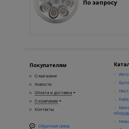
По запросу
движения)
Ката
Покупателям
Авто
О магазине
Быто
Новости
Инст
Оплата и доставка
Кабе
О компании
Монт
Контакты
оборуд
Низк
Обратная связь