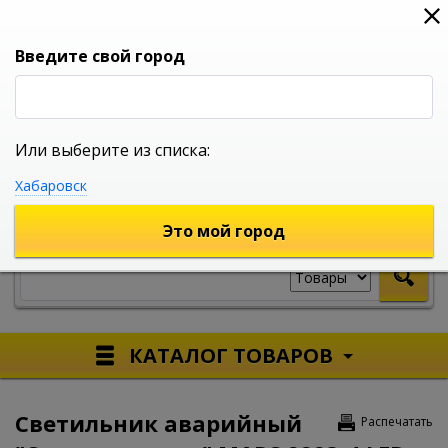
0
0
0
Вход
Введите свой город
Или выберите из списка:
УНИВЕРСАЛЬНЫЙ ИНТЕРНЕТ МАГАЗИН
Хабаровск
УКАЖИТЕ ГОРОД
Это мой город
КАТАЛОГ ТОВАРОВ
Светильник аварийный
Распечатать