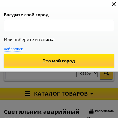
0
0
0
Вход
Введите свой город
Или выберите из списка:
УНИВЕРСАЛЬНЫЙ ИНТЕРНЕТ МАГАЗИН
Хабаровск
УКАЖИТЕ ГОРОД
Это мой город
КАТАЛОГ ТОВАРОВ
Светильник аварийный
Распечатать