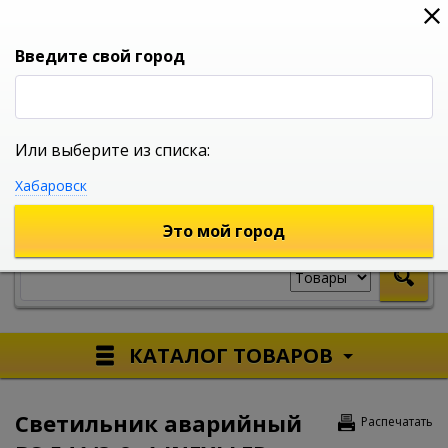
0
0
0
Вход
Введите свой город
Или выберите из списка:
УНИВЕРСАЛЬНЫЙ ИНТЕРНЕТ МАГАЗИН
Хабаровск
УКАЖИТЕ ГОРОД
Это мой город
КАТАЛОГ ТОВАРОВ
Светильник аварийный
Распечатать