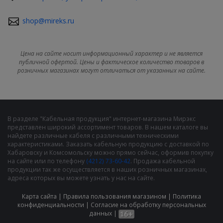
shop@mireks.ru
Цена на сайте носит информационный характер и не является
публичной офертой. Цены и фактическое количество товаров в
розничных магазинах могут отличаться от указанных на сайте.
В разделе "Кабельная продукция" интернет-магазина Мирэкс
представлен широкий ассортимент товаров. В нашем каталоге вы
найдете различные кабеля с различными техническими
характеристиками. Заказать кабельную продукцию с доставкой по
Хабаровску и Комсомольску можно прямо сейчас, оформив покупку
на сайте или по телефону
(4212) 73-60-42
. Продажа кабельной
продукции так же осуществляется в наших розничных магазинах,
адреса которых вы можете узнать у нас на сайте.
Карта сайта
|
Правила пользования магазином
|
Политика
конфиденциальности
|
Cогласие на обработку персональных
данных
|