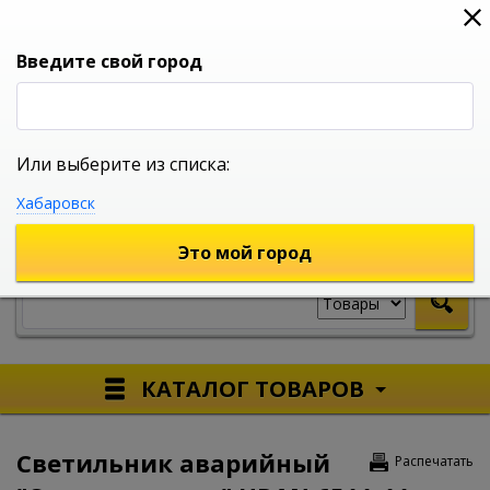
0
0
0
Вход
Введите свой город
Или выберите из списка:
УНИВЕРСАЛЬНЫЙ ИНТЕРНЕТ МАГАЗИН
Хабаровск
УКАЖИТЕ ГОРОД
Это мой город
КАТАЛОГ ТОВАРОВ
Светильник аварийный
Распечатать