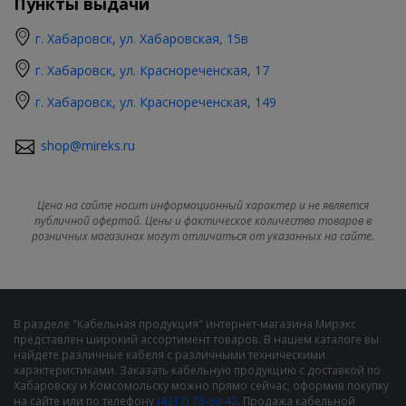
Пункты выдачи
г. Хабаровск, ул. Хабаровская, 15в
г. Хабаровск, ул. Краснореченская, 17
г. Хабаровск, ул. Краснореченская, 149
shop@mireks.ru
Цена на сайте носит информационный характер и не является
публичной офертой. Цены и фактическое количество товаров в
розничных магазинах могут отличаться от указанных на сайте.
В разделе "Кабельная продукция" интернет-магазина Мирэкс
представлен широкий ассортимент товаров. В нашем каталоге вы
найдете различные кабеля с различными техническими
характеристиками. Заказать кабельную продукцию с доставкой по
Хабаровску и Комсомольску можно прямо сейчас, оформив покупку
на сайте или по телефону
(4212) 73-60-42
. Продажа кабельной