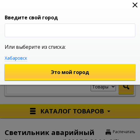
0
0
0
Вход
Введите свой город
Или выберите из списка:
УНИВЕРСАЛЬНЫЙ ИНТЕРНЕТ МАГАЗИН
Хабаровск
УКАЖИТЕ ГОРОД
Это мой город
КАТАЛОГ ТОВАРОВ
Светильник аварийный
Распечатать