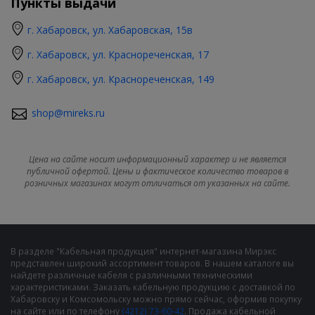
Пункты выдачи
г. Хабаровск, ул. Хабаровская, 15в
г. Хабаровск, ул. Краснореченская, 17
г. Хабаровск, ул. Краснореченская, 149
shop@mireks.ru
Цена на сайте носит информационный характер и не является
публичной офертой. Цены и фактическое количество товаров в
розничных магазинах могут отличаться от указанных на сайте.
В разделе "Кабельная продукция" интернет-магазина Мирэкс
представлен широкий ассортимент товаров. В нашем каталоге вы
найдете различные кабеля с различными техническими
характеристиками. Заказать кабельную продукцию с доставкой по
Хабаровску и Комсомольску можно прямо сейчас, оформив покупку
на сайте или по телефону
(4212) 73-60-42
. Продажа кабельной